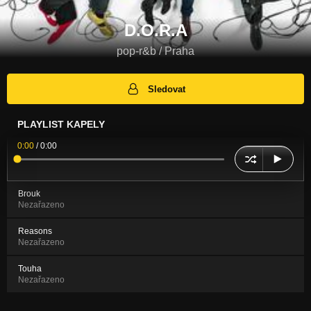
D.O.R.A
pop-r&b / Praha
Sledovat
PLAYLIST KAPELY
0:00
/
0:00
Brouk
Nezařazeno
Reasons
Nezařazeno
Touha
Nezařazeno