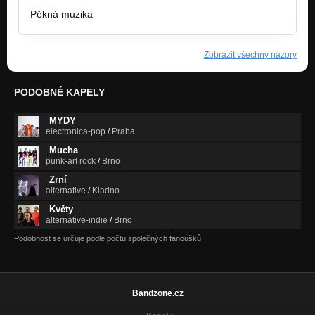
Pěkná muzika
Zobrazit všechny názory
PODOBNÉ KAPELY
MYDY
electronica-pop
/
Praha
Mucha
punk-art rock
/
Brno
Zrní
alternative
/
Kladno
Květy
alternative-indie
/
Brno
Podobnost se určuje podle počtu společných fanoušků.
Bandzone.cz