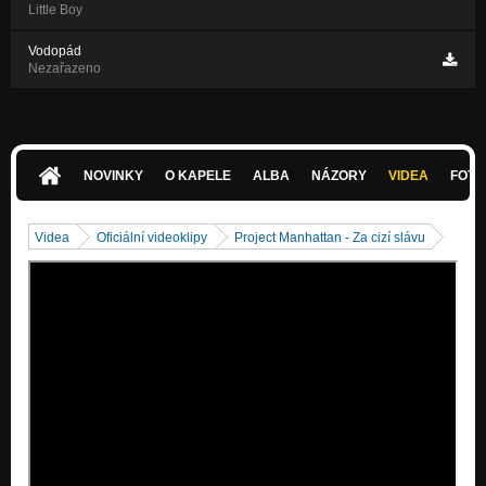
Little Boy
Vodopád
Nezařazeno
NOVINKY
O KAPELE
ALBA
NÁZORY
VIDEA
FOTK
Videa
Oficiální videoklipy
Project Manhattan - Za cizí slávu