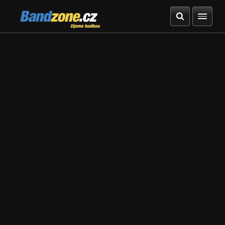
Bandzone.cz
žijeme hudbou