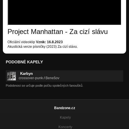
Project Manhattan - Za cizí slávu
Oficiální videoklip
Vznik: 16.8.2023
Akustická verze písničky (2023) Za cizí slávu.
PODOBNÉ KAPELY
Karbyn
crossover-punk
/
Benešov
Podobnost se určuje podle počtu společných fanoušků.
Bandzone.cz
Kapely
Koncerty