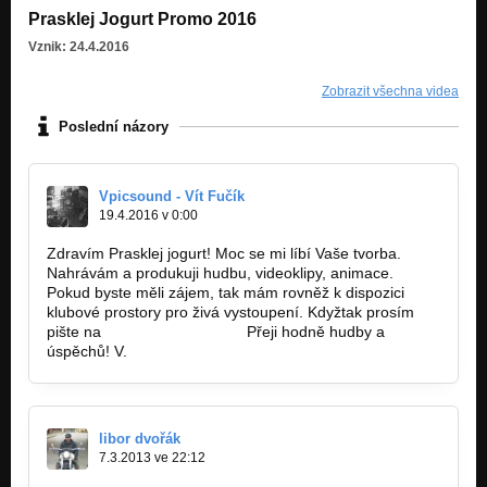
Prasklej Jogurt Promo 2016
Vznik: 24.4.2016
Zobrazit všechna videa
Poslední názory
Vpicsound - Vít Fučík
19.4.2016 v 0:00
Zdravím Prasklej jogurt! Moc se mi líbí Vaše tvorba.
Nahrávám a produkuji hudbu, videoklipy, animace.
Pokud byste měli zájem, tak mám rovněž k dispozici
klubové prostory pro živá vystoupení. Kdyžtak prosím
pište na
vitfucik@gmail.com.
Přeji hodně hudby a
úspěchů! V.
https://www.youtube.com/watch?v=Xd5x3s…
libor dvořák
7.3.2013 ve 22:12