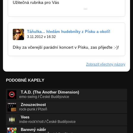
Užitečná rubrika pro Vás
http://budrockfest.cz/rubriky/jihoceske
…
Táňulka... hledám hudebníky z Písku a okolí!
3.11.2012 v 16:32
Díky za včerejší parádní koncert v Písku, zas přijeďte :-)!
Zobrazit všechny názory
PODOBNÉ KAPELY
T.A.D. (The Another Dimension)
emo-swing
/
České Budějovice
Znouzectnost
rock-punk
/
Plzeň
Vees
indie-rock'n'roll
/
České Budějovice
Barevný nátěr