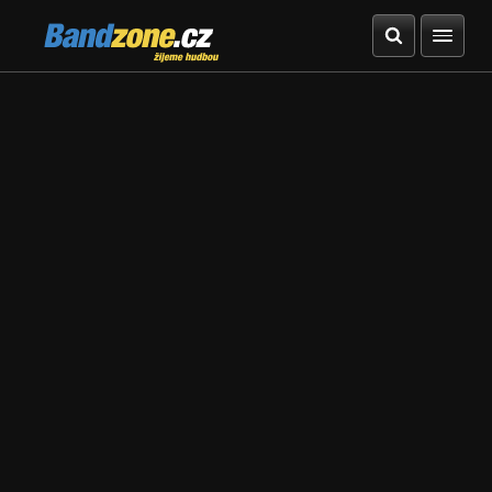
Bandzone.cz
žijeme hudbou