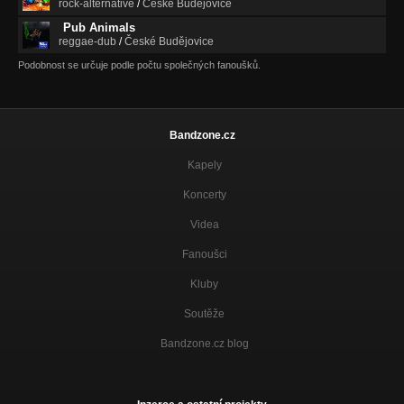
rock-alternative
/
České Budějovice
Pub Animals
reggae-dub
/
České Budějovice
Podobnost se určuje podle počtu společných fanoušků.
Bandzone.cz
Kapely
Koncerty
Videa
Fanoušci
Kluby
Soutěže
Bandzone.cz blog