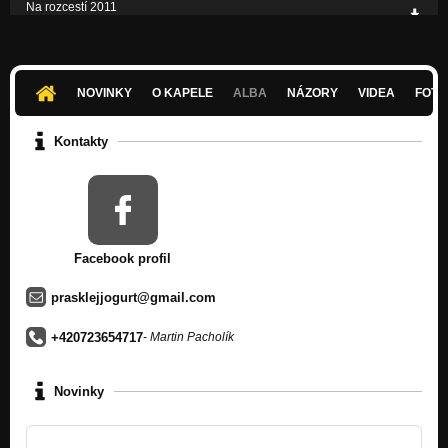
Na rozcestí 2011
Nezařazeno
Starý tělo 2011
Nezařazeno
NOVINKY
O KAPELE
ALBA
NÁZORY
VIDEA
FOTK
Mravenci v ponožkách 2010
Nezařazeno
Kontakty
Facebook profil
prasklejjogurt@gmail.com
+420723654717
- Martin Pacholík
Novinky