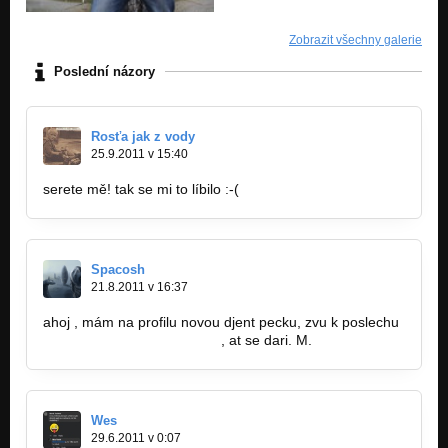
Zobrazit všechny galerie
Poslední názory
Rosťa jak z vody
25.9.2011 v 15:40
serete mě! tak se mi to líbilo :-(
Spacosh
21.8.2011 v 16:37
ahoj , mám na profilu novou djent pecku, zvu k poslechu
http://bandzone.cz/spacosh
, at se dari. M.
Wes
29.6.2011 v 0:07