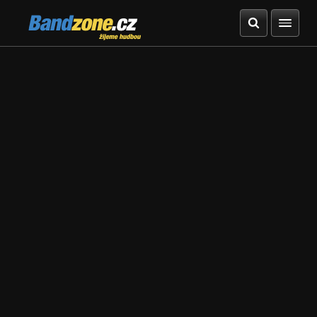
Bandzone.cz
žijeme hudbou