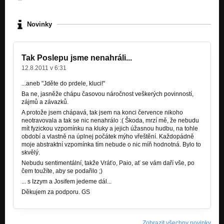
Novinky
Tak Poslepu jsme nenahráli...
12.8.2011 v 6:31
...aneb "Jděte do prdele, kluci!"
Ba ne, jasněže chápu časovou náročnost veškerých povinností,
zájmů a závazků.
A protože jsem chápavá, tak jsem na konci července nikoho
neotravovala a tak se nic nenahrálo :( Škoda, mrzí mě, že nebudu
mít fyzickou vzpomínku na kluky a jejich úžasnou hudbu, na tohle
období a vlastně na úplnej počátek mýho vřeštění. Každopádně
moje abstraktní vzpomínka tím nebude o nic míň hodnotná. Bylo to
skvělý.
Nebudu sentimentální, takže Vráťo, Paio, ať se vám daří vše, po
čem toužíte, aby se podařilo ;)
... s Izzym a Josifem jedeme dál...
Děkujem za podporu. GS
Zobrazit všechny novinky