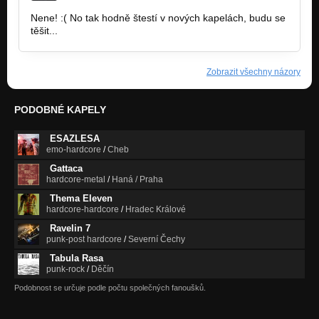
Nene! :( No tak hodně štestí v nových kapelách, budu se
těšit...
Zobrazit všechny názory
PODOBNÉ KAPELY
ESAZLESA
emo-hardcore
/
Cheb
Gattaca
hardcore-metal
/
Haná / Praha
Thema Eleven
hardcore-hardcore
/
Hradec Králové
Ravelin 7
punk-post hardcore
/
Severní Čechy
Tabula Rasa
punk-rock
/
Děčín
Podobnost se určuje podle počtu společných fanoušků.