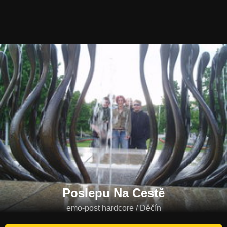
Poslepu Na Cestě
emo-post hardcore / Děčín