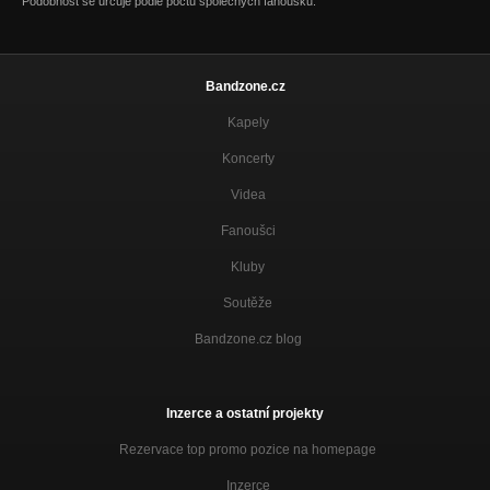
Podobnost se určuje podle počtu společných fanoušků.
Bandzone.cz
Kapely
Koncerty
Videa
Fanoušci
Kluby
Soutěže
Bandzone.cz blog
Inzerce a ostatní projekty
Rezervace top promo pozice na homepage
Inzerce