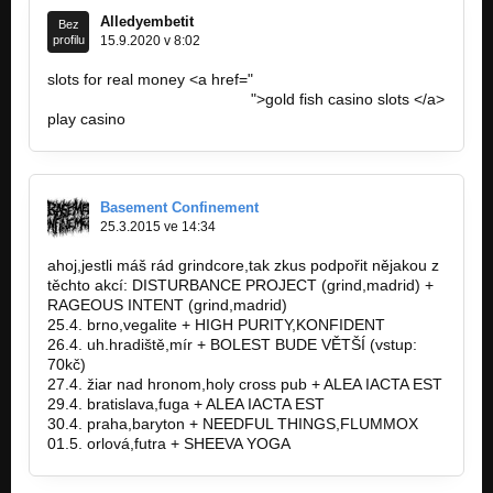
Alledyembetit
Bez
profilu
15.9.2020 v 8:02
slots for real money <a href="
http://onlinecasinouse.com/#
">gold fish casino slots </a>
play casino
http://onlinecasinouse.com/#
Basement Confinement
25.3.2015 ve 14:34
ahoj,jestli máš rád grindcore,tak zkus podpořit nějakou z
těchto akcí: DISTURBANCE PROJECT (grind,madrid) +
RAGEOUS INTENT (grind,madrid)
25.4. brno,vegalite + HIGH PURITY,KONFIDENT
26.4. uh.hradiště,mír + BOLEST BUDE VĚTŠÍ (vstup:
70kč)
27.4. žiar nad hronom,holy cross pub + ALEA IACTA EST
29.4. bratislava,fuga + ALEA IACTA EST
30.4. praha,baryton + NEEDFUL THINGS,FLUMMOX
01.5. orlová,futra + SHEEVA YOGA