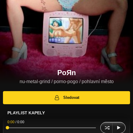
PoЯn
nu-metal-grind / porno-pogo / pohlavní město
Sledovat
PLAYLIST KAPELY
0:00
/
0:00