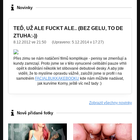
Novinky
TEĎ, UŽ ALE FUCKT ALE.. (BEZ GELU, TO DE
ZTUHA:-))
8.12.2012 ve 21:50
(Upraveno:
5.12.2014 v 17:27
)
Přes zimu se nám natáčení filmů komplikuje - penisy se zmenšují a
kundy zamrzají. Proto jsme se v této vynucené celibátní pauze vrhli
opět k dodělání několik let slibované debutové desky. A aby jste
viděli, že to myslíme opravdu vážně, založili jsme si profil i na
samotném
FACIALBUKKAKEBOOKU
kde nám můžete nadávat,
jak kurvíme Korny, ještě víc než tady :)
Zobrazit všechny novinky
Nově přidané fotky