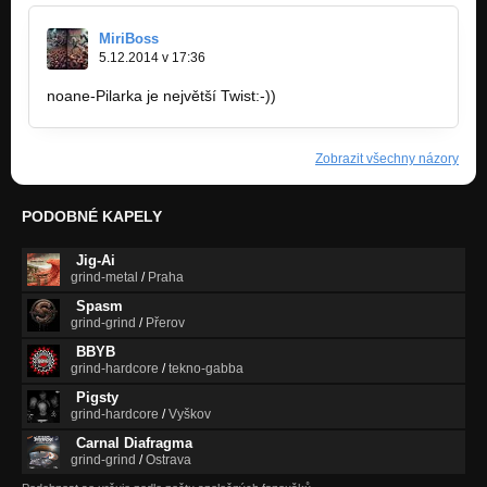
MiriBoss
5.12.2014 v 17:36
noane-Pilarka je největší Twist:-))
Zobrazit všechny názory
PODOBNÉ KAPELY
Jig-Ai
grind-metal
/
Praha
Spasm
grind-grind
/
Přerov
BBYB
grind-hardcore
/
tekno-gabba
Pigsty
grind-hardcore
/
Vyškov
Carnal Diafragma
grind-grind
/
Ostrava