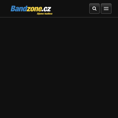
Bandzone.cz
žijeme hudbou