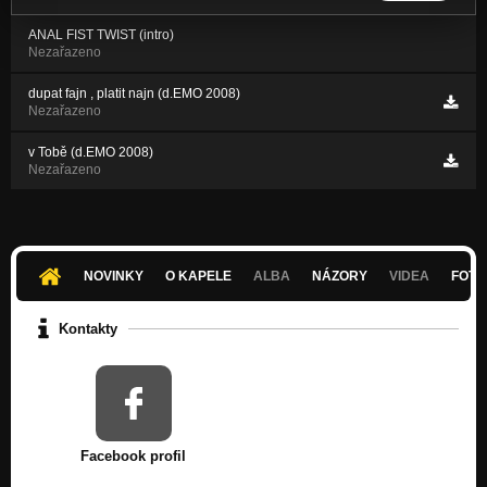
ANAL FIST TWIST (intro)
Nezařazeno
dupat fajn , platit najn (d.EMO 2008)
Nezařazeno
v Tobě (d.EMO 2008)
Nezařazeno
NOVINKY
O KAPELE
ALBA
NÁZORY
VIDEA
FOTK
Kontakty
Facebook profil