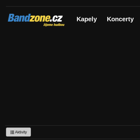
Bandzone.cz
Kapely
Koncerty
žijeme hudbou
Aktivity