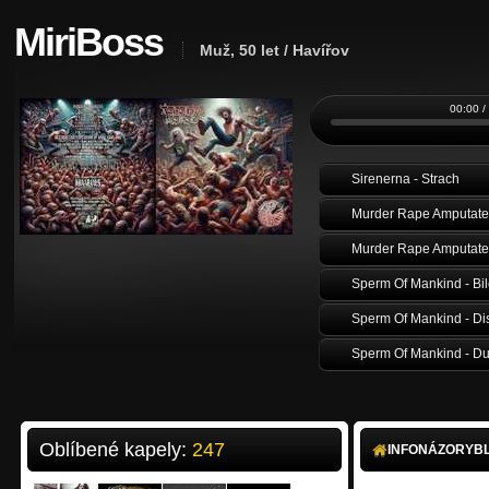
MiriBoss
Muž, 50 let / Havířov
00:00 /
Sirenerna - Strach
Oblíbené kapely:
247
INFO
NÁZORY
B
Sperm Of Mankind - Psy