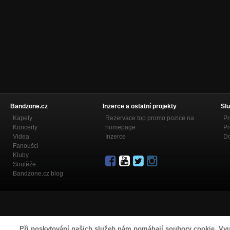
Bandzone.cz
Inzerce a ostatní projekty
Slu
Kapely
Rezervace top promo pozice na
Pr
Koncerty
homepage
Pr
Videa
Inzerce
Do
Fanoušci
Kluby
Soutěže
Bandzone.cz blog
Při poskytování našich služeb nám pomáhají soubory cookie. Vyu