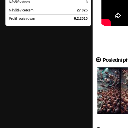
Návštěv dnes
3
Návštěv celkem
27 025
Profil registrován
6.2.2010
Poslední př
Mizar - CRUST TO TR
Mizar - Bushkaida (ne
Čad - Démon samoty (
Čad - Čertova Kovadli
Čad - Hroby našich pr
Ingrowing - Blackmail 