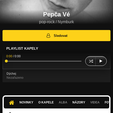
Pepča Vé
pop-rock / Nymburk
Sledovat
PLAYLIST KAPELY
0:00
/
0:00
Dýchej
Nezařazeno
NOVINKY
O KAPELE
ALBA
NÁZORY
VIDEA
FOTK