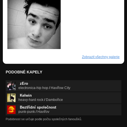
Zobrazit všechny galerie
PODOBNÉ KAPELY
zEro
electronica-hip hop
/
Havířow City
Kelwin
heavy-hard rock
/
Dambořice
Beztřídní společnost
punk-punk
/
Havířov
Podobnost se určuje podle počtu společných fanoušků.