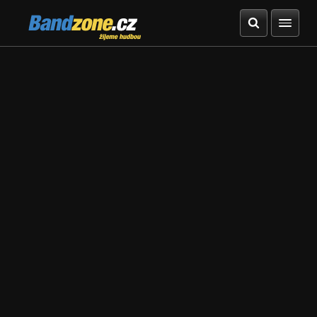
Bandzone.cz
žijeme hudbou