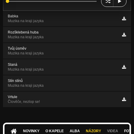
Babka
Muzika na kraji jazyka
Rozšklebená huba
Muzika na kraji jazyka
Tvůj úsměv
Muzika na kraji jazyka
Slaná
Muzika na kraji jazyka
Stín stínů
Muzika na kraji jazyka
Vrtule
Člověče, nezlop se!
NOVINKY
O KAPELE
ALBA
NÁZORY
VIDEA
FOTK