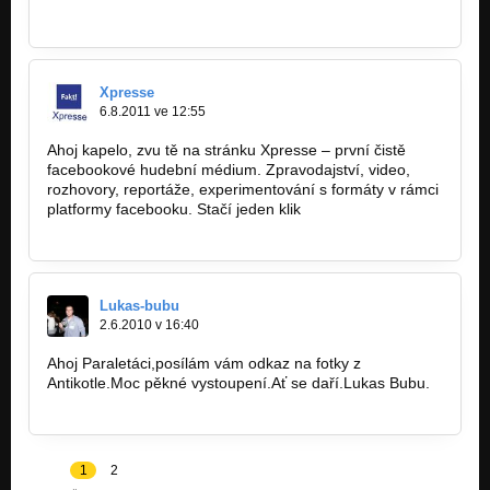
http://tam-tam-web.blogspot.com/2012/05…
Xpresse
6.8.2011 ve 12:55
Ahoj kapelo, zvu tě na stránku Xpresse – první čistě
facebookové hudební médium. Zpravodajství, video,
rozhovory, reportáže, experimentování s formáty v rámci
platformy facebooku. Stačí jeden klik
http://www.facebook.com/pages/Xpresse/2…
Lukas-bubu
2.6.2010 v 16:40
Ahoj Paraletáci,posílám vám odkaz na fotky z
Antikotle.Moc pěkné vystoupení.Ať se daří.Lukas Bubu.
http://lukas-bubu.rajce.idnes.cz…
1
2