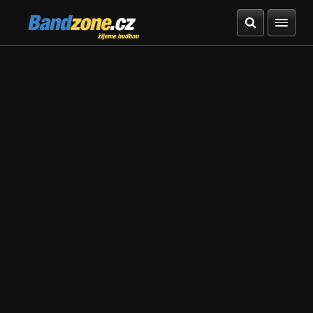
Bandzone.cz
žijeme hudbou