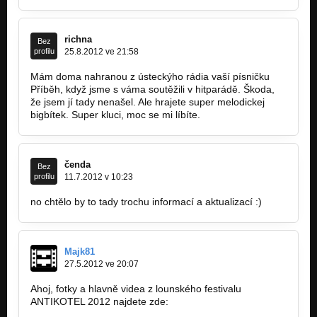
richna
Bez
profilu
25.8.2012 ve 21:58
Mám doma nahranou z ústeckýho rádia vaší písničku
Příběh, když jsme s váma soutěžili v hitparádě. Škoda,
že jsem jí tady nenašel. Ale hrajete super melodickej
bigbítek. Super kluci, moc se mi líbíte.
čenda
Bez
profilu
11.7.2012 v 10:23
no chtělo by to tady trochu informací a aktualizací :)
Majk81
27.5.2012 ve 20:07
Ahoj, fotky a hlavně videa z lounského festivalu
ANTIKOTEL 2012 najdete zde: