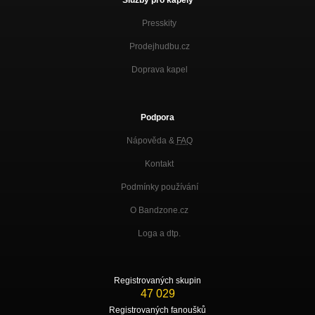
Služby pro kapely
Presskity
Prodejhudbu.cz
Doprava kapel
Podpora
Nápověda &
FAQ
Kontakt
Podmínky používání
O Bandzone.cz
Loga a dtp.
Registrovaných skupin
47 029
Registrovaných fanoušků