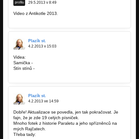
profilu
29.5.2013 v 8:49
Video z Antikotle 2013.
http://www.youtube.com/watch?v=hW5rSrgo…
Plazík st.
4.2.2013 v 15:03
Videa:
Samička -
http://www.youtube.com/watch?v=…
Stín stínů -
http://www.youtube.com/watch?v=8mu2-4v…
Plazík st.
4.2.2013 ve 14:59
Dobře! Aktualizace se povedla, jen tak pokračovat. Je
fajn, že je zde 19 celých písniček.
Mnoho fotek z historie Paraletu a jeho spřízněnců na
mých Rajčatech.
Třeba tady:
http://plazikhistorie.rajce.idnes.cz/…