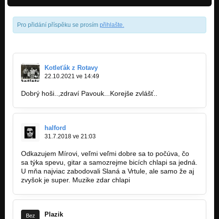
Pro přidání příspěku se prosím
přihlašte
.
Kotleťák z Rotavy
22.10.2021 ve 14:49
Dobrý hoši..,zdraví Pavouk...Korejše zvlášť..
halford
31.7.2018 ve 21:03
Odkazujem Mírovi, veľmi veľmi dobre sa to počúva, čo
sa týka spevu, gitar a samozrejme bicích chlapi sa jedná.
U mňa najviac zabodovali Slaná a Vrtule, ale samo že aj
zvyšok je super. Muzike zdar chlapi
Plazik
Bez