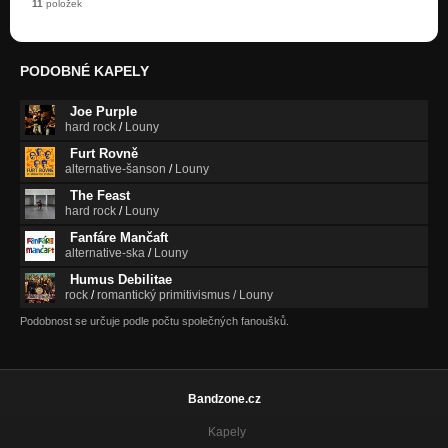
11
položek
PODOBNÉ KAPELY
Joe Purple
hard rock
/
Louny
Furt Rovně
alternative-šanson
/
Louny
The Feast
hard rock
/
Louny
Fanfáre Mančaft
alternative-ska
/
Louny
Humus Debilitae
rock
/
romantický primitivismus / Louny
Podobnost se určuje podle počtu společných fanoušků.
Bandzone.cz
Kapely