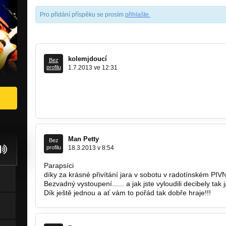
Pro přidání příspěku se prosím
přihlašte
.
kolemjdoucí
Bez
profilu
1.7.2013 ve 12:31
a pánové, o tomto videu víte?
http://www.youtube.com/watch?v=878…
Man Petty
Bez
profilu
18.3.2013 v 8:54
Parapsíci
díky za krásné přivítání jara v sobotu v radotínském P
Bezvadný vystoupení...... a jak jste vyloudili decibely tak ja
Dík ještě jednou a ať vám to pořád tak dobře hraje!!!