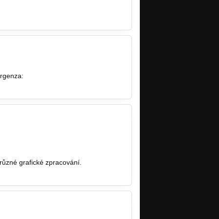
ergenza:
 různé grafické zpracování.
seznam.cz