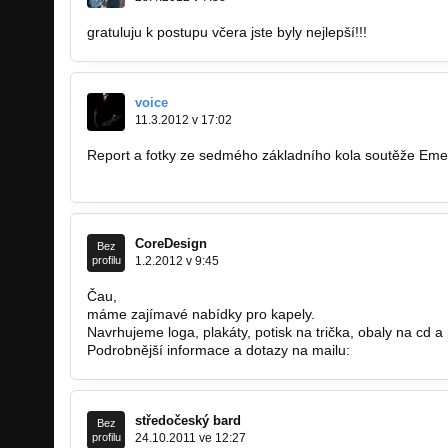
gratuluju k postupu včera jste byly nejlepší!!!
voice
11.3.2012 v 17:02
Report a fotky ze sedmého základního kola soutěže Em
http://www.mimovoice.com/emergenza-1st…
CoreDesign
Bez
profilu
1.2.2012 v 9:45
Čau,
máme zajímavé nabídky pro kapely.
Navrhujeme loga, plakáty, potisk na trička, obaly na cd a
Podrobnější informace a dotazy na mailu:
CoreDesign@
středočeský bard
Bez
profilu
24.10.2011 ve 12:27