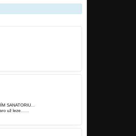
IVNÍM SANATORIU...
ro už leze.......