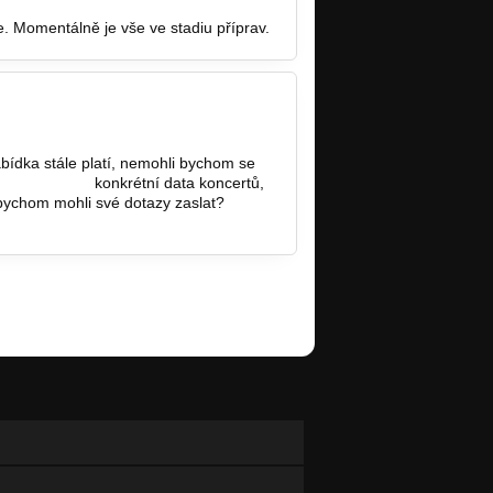
e. Momentálně je vše ve stadiu příprav.
bídka stále platí, nemohli bychom se
d@seznam.cz
konkrétní data koncertů,
bychom mohli své dotazy zaslat?