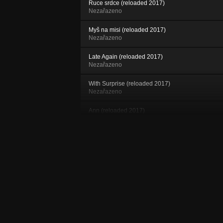
Ruce srdce (reloaded 2017)
Nezařazeno
Myš na misi (reloaded 2017)
Nezařazeno
Late Again (reloaded 2017)
Nezařazeno
With Surprise (reloaded 2017)
Nezařazeno
Ann (reloaded 2017)
Nezařazeno
Původní znění (reloaded 2017)
Nezařazeno
Sféry (reloaded 2017)
Nezařazeno
Bomba (reloaded 2017)
Nezařazeno
Teď je to na nás (reloaded 2017)