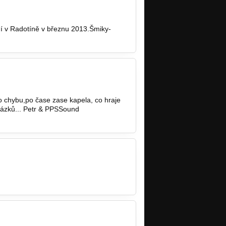
ní v Radotíně v březnu 2013.Šmiky-
o chybu,po čase zase kapela, co hraje
obrázků... Petr & PPSSound