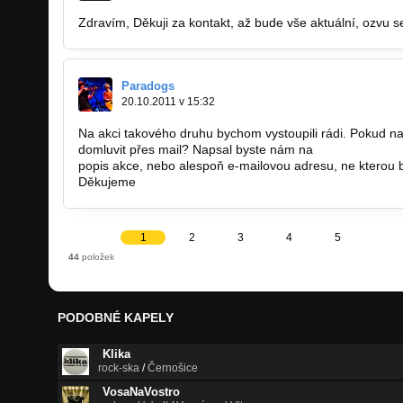
Zdravím, Děkuji za kontakt, až bude vše aktuální, ozvu s
Paradogs
20.10.2011 v 15:32
Na akci takového druhu bychom vystoupili rádi. Pokud na
domluvit přes mail? Napsal byste nám na
paradogs.ban
popis akce, nebo alespoň e-mailovou adresu, ne kterou 
Děkujeme
1
2
3
4
5
44
položek
PODOBNÉ KAPELY
Klika
rock-ska
/
Černošice
VosaNaVostro