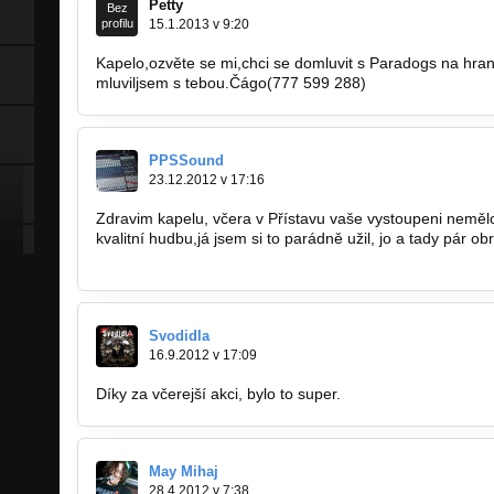
Petty
Bez
profilu
15.1.2013 v 9:20
Kapelo,ozvěte se mi,chci se domluvit s Paradogs na hra
mluviljsem s tebou.Čágo(777 599 288)
PPSSound
23.12.2012 v 17:16
Zdravim kapelu, včera v Přístavu vaše vystoupeni neměl
kvalitní hudbu,já jsem si to parádně užil, jo a tady pár 
http://ppssound.rajce.net/Zbraslav_22.1…
Svodidla
16.9.2012 v 17:09
Díky za včerejší akci, bylo to super.
May Mihaj
28.4.2012 v 7:38