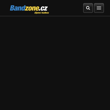
Bandzone.cz
žijeme hudbou