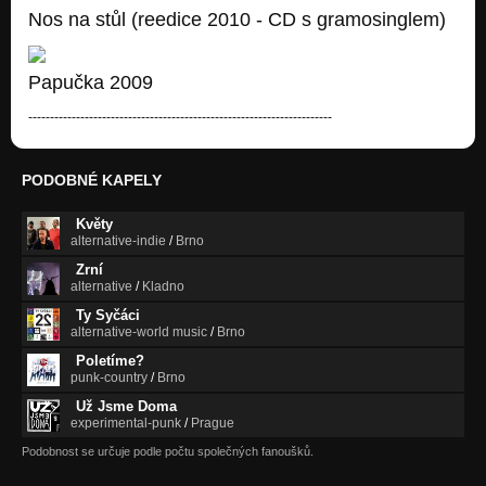
Nos na stůl (reedice 2010 - CD s gramosinglem)
Papučka 2009
----------------------------------------------------------------------
PODOBNÉ KAPELY
Květy
alternative-indie
/
Brno
Zrní
alternative
/
Kladno
Ty Syčáci
alternative-world music
/
Brno
Poletíme?
punk-country
/
Brno
Už Jsme Doma
experimental-punk
/
Prague
Podobnost se určuje podle počtu společných fanoušků.