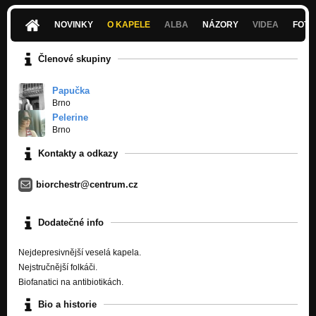
Nos na stůl (Gramosingl Nos na stůl 2011)
Nezařazeno
NOVINKY
O KAPELE
ALBA
NÁZORY
VIDEA
FOTK
Křížek kolečko (Papučka 2009)
Nezařazeno
Členové skupiny
Papučka
Brno
Pelerine
Brno
Kontakty a odkazy
biorchestr@centrum.cz
Dodatečné info
Nejdepresivnější veselá kapela.
Nejstručnější folkáči.
Biofanatici na antibiotikách.
Bio a historie