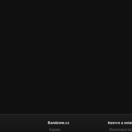
oči
Taste Me
ugly boy
Taste Me
strong
Taste Me
taste
Taste Me
more
Taste Me
lie
Taste Me
who I am
Taste Me
časem
Bandzone.cz
Inzerce a osta
Taste Me
Kapely
Rezervace to