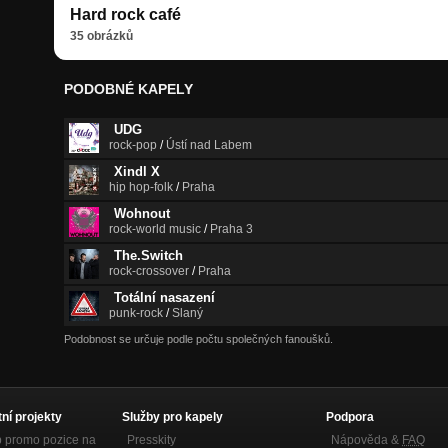
Hard rock café
35 obrázků
PODOBNÉ KAPELY
UDG
rock-pop
/
Ústí nad Labem
Xindl X
hip hop-folk
/
Praha
Wohnout
rock-world music
/
Praha 3
The.Switch
rock-crossover
/
Praha
Totální nasazení
punk-rock
/
Slaný
Podobnost se určuje podle počtu společných fanoušků.
tní projekty
Služby pro kapely
Podpora
p promo pozice na
Presskity
Nápověda &
FAQ