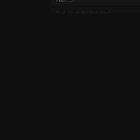
V tabletách
Digitální stopa (feat. Milan Cais)
V tabletách
Víceúčelová
V tabletách
Číslo (feat. Jiří Burian)
V tabletách
Na dno
V tabletách
Chladný kalkul
V tabletách
Vítání rána
V tabletách
Tlustá čára
V tabletách
sečna
Taste Me