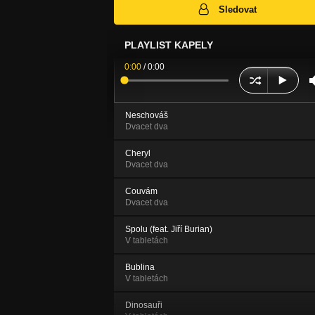
Sledovat
PLAYLIST KAPELY
0:00
/
0:00
Neschováš
Dvacet dva
Cheryl
Dvacet dva
Couvám
Dvacet dva
Spolu (feat. Jiří Burian)
V tabletách
Bublina
V tabletách
Dinosauři