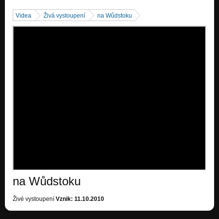
Nezařazeno
Videa
Živá vystoupení
na Wůdstoku
...Být jen součástí/
Nezařazeno
Ztrácím sebe sám/ON 2005
Nezařazeno
na Wůdstoku
Živé vystoupení
Vznik: 11.10.2010