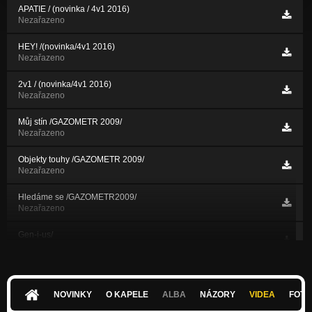
APATIE / (novinka / 4v1 2016)
Nezařazeno
HEY! /(novinka/4v1 2016)
Nezařazeno
2v1 / (novinka/4v1 2016)
Nezařazeno
Můj stín /GAZOMETR 2009/
Nezařazeno
Objekty touhy /GAZOMETR 2009/
Nezařazeno
Hledáme se /GAZOMETR2009/
Nezařazeno
Gen-i-us/
Nezařazeno
S.A.R.S/
Nezařazeno
NOVINKY
O KAPELE
ALBA
NÁZORY
VIDEA
FOTK
Další den/ON