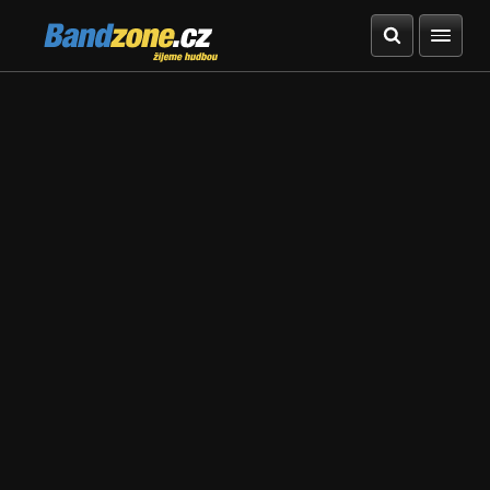
Bandzone.cz
žijeme hudbou