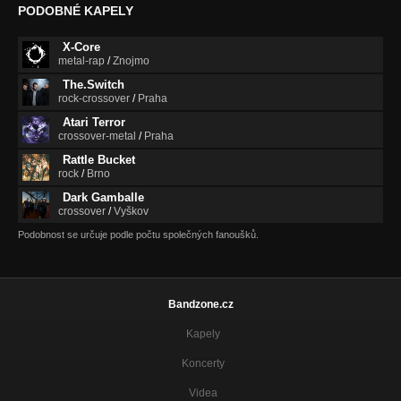
PODOBNÉ KAPELY
X-Core
metal-rap
/
Znojmo
The.Switch
rock-crossover
/
Praha
Atari Terror
crossover-metal
/
Praha
Rattle Bucket
rock
/
Brno
Dark Gamballe
crossover
/
Vyškov
Podobnost se určuje podle počtu společných fanoušků.
Bandzone.cz
Kapely
Koncerty
Videa