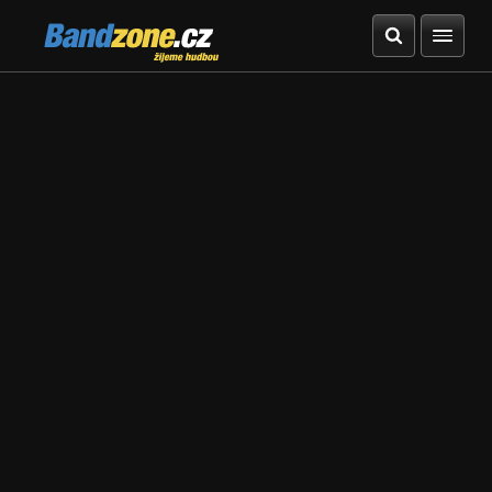
Bandzone.cz
žijeme hudbou