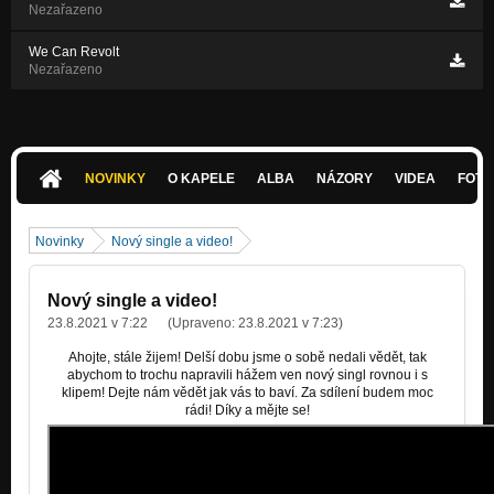
Nezařazeno
We Can Revolt
Nezařazeno
NOVINKY
O KAPELE
ALBA
NÁZORY
VIDEA
FOTK
Novinky
Nový single a video!
Nový single a video!
23.8.2021 v 7:22
(Upraveno:
23.8.2021 v 7:23
)
Ahojte, stále žijem! Delší dobu jsme o sobě nedali vědět, tak
abychom to trochu napravili hážem ven nový singl rovnou i s
klipem! Dejte nám vědět jak vás to baví. Za sdílení budem moc
rádi! Díky a mějte se!