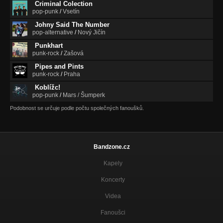
Criminal Colection
pop-punk
/
Vsetín
Johny Said The Number
pop-alternative
/
Nový Jičín
Punkhart
punk-rock
/
Zašová
Pipes and Pints
punk-rock
/
Praha
Koblížc!
pop-punk
/
Mars / Šumperk
Podobnost se určuje podle počtu společných fanoušků.
Bandzone.cz
Kapely
Koncerty
Videa
Fanoušci