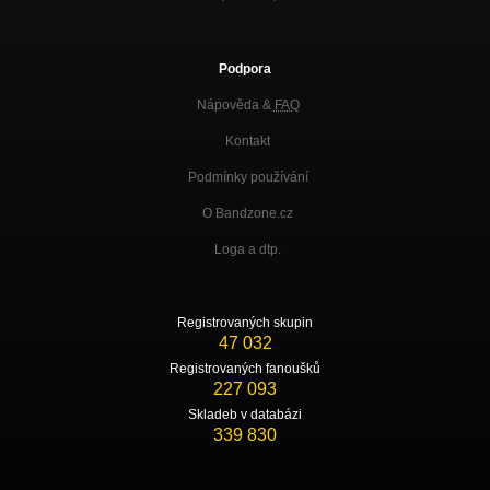
Podpora
Nápověda &
FAQ
Kontakt
Podmínky používání
O Bandzone.cz
Loga a dtp.
Registrovaných skupin
47 032
Registrovaných fanoušků
227 093
Skladeb v databázi
339 830