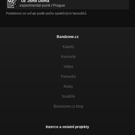
Už Jsme Doma
experimental-punk
/
Prague
Podobnost se určuje podle počtu společných fanoušků.
Bandzone.cz
Kapely
Koncerty
Videa
Fanoušci
Kluby
Soutěže
Bandzone.cz blog
Inzerce a ostatní projekty