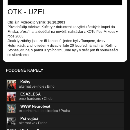
OTK - UZEL
Oficiální videoklip
Vznik: 16.10.2003
Původní klip Václava Kučery z dokumentu o výletu českých kapel do
Finska, přestřihal a dodělal na novější nahrávku z KOTu Petr Mrkous v
roce 2003.
Jinak ty záběry jsou ze tří koncertů, jeden byl v Tampere, dva v
Helsinkách, z toho jeden v divadle, kde 20 let před náma hráli Rolling
Stones, druhej v parku u rybího trhu, kde byly v dešti jen tři houmlesáci
se síťovkama.
PODOBNÉ KAPELY
Květy
alternative-indie
/
Brno
ESAZLESA
emo-hardcore
/
Cheb
WWW Neurobeat
experimental-electronica
/
Praha
Psí vojáci
alternative
/
Praha