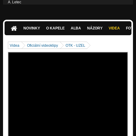
A. Letec
sona A kuva
NOVINKY
O KAPELE
ALBA
NÁZORY
VIDEA
FOTK
Videa
Oficiální videoklipy
OTK - UZEL