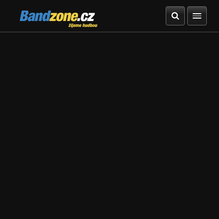
Bandzone.cz
žijeme hudbou