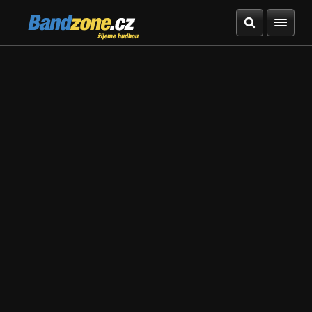
Bandzone.cz
žijeme hudbou