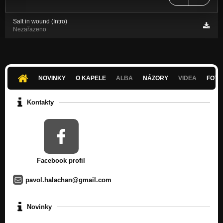
Salt in wound (Intro)
Nezařazeno
NOVINKY
O KAPELE
ALBA
NÁZORY
VIDEA
FOTK
Kontakty
Facebook profil
pavol.halachan@gmail.com
Novinky