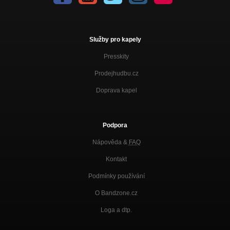
Služby pro kapely
Presskity
Prodejhudbu.cz
Doprava kapel
Podpora
Nápověda &
FAQ
Kontakt
Podmínky používání
O Bandzone.cz
Loga a dtp.