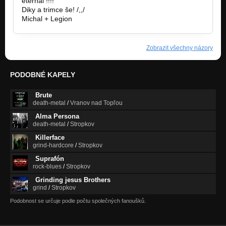
eternal !!!!
Diky a trimce še! /,,/
Michal + Legion
Zobrazit všechny názory
PODOBNÉ KAPELY
Brute
death-metal
/
Vranov nad Topľou
Alma Persona
death-metal
/
Stropkov
Killerface
grind-hardcore
/
Stropkov
Suprafón
rock-blues
/
Stropkov
Grinding jesus Brothers
grind
/
Stropkov
Podobnost se určuje podle počtu společných fanoušků.