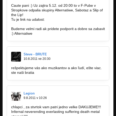
Caute pani :) Uz zajtra 5.12. od 20:00 to v F-Pube v
Stropkove odpalia skupiny Alternatiwe, Sabotaz a Slip of
the Lip!
Tu je link na udalost:
https://www.facebook.com/events/8762050…
Budeme velmi radi ak pridete podporit a dobre sa zabavit
:) Alternatiwe
Steve - BRUTE
10.8.2011 ve 20:30
rešpektujeme vás ako muzikantov a ako ľudí, ešte viac.
ste naši bratia
Legion
9.8.2011 v 10:26
chlapci , za stvrtok vam patri jedno velke DAKUJEME!!!
Infernal neverending everlasting suffering death metal