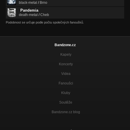
black-metal
/
Brno
Pandemia
death-metal
/
Cheb
Podobnost se určuje podle počtu společných fanoušků.
Bandzone.cz
Kapely
Koncerty
Videa
Fanoušci
Kluby
Soutěže
Bandzone.cz blog