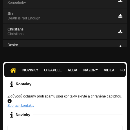
Xenophoby
Sin
Death is Not Enough
Christians
Christians
Desire
Normal Is Not to Believe...
NOVINKY
O KAPELE
ALBA
NÁZORY
VIDEA
FOTK
Kontakty
Z důvodů ochrany proti spamu jsou kontakty skryté a chráněné captchou.
Zobrazit kontakty
Novinky