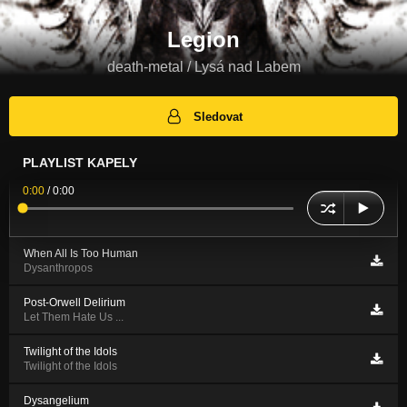
Legion
death-metal / Lysá nad Labem
Sledovat
PLAYLIST KAPELY
0:00
/
0:00
When All Is Too Human
Dysanthropos
Post-Orwell Delirium
Let Them Hate Us ...
Twilight of the Idols
Twilight of the Idols
Dysangelium