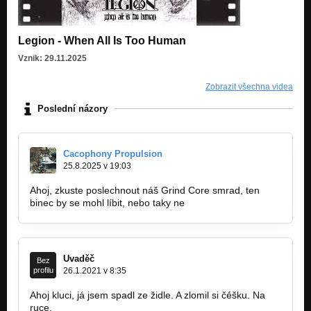
Legion - When All Is Too Human
Vznik: 29.11.2025
Zobrazit všechna videa
Poslední názory
Cacophony Propulsion
25.8.2025 v 19:03
Ahoj, zkuste poslechnout náš Grind Core smrad, ten
binec by se mohl líbit, nebo taky ne
Uvaděč
Bez
profilu
26.1.2021 v 8:35
Ahoj kluci, já jsem spadl ze židle. A zlomil si čéšku. Na
ruce.