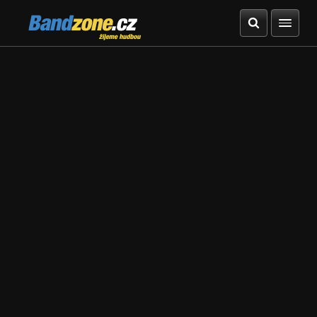
Bandzone.cz
žijeme hudbou