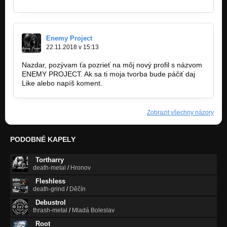
Enemy Project
22.11.2018 v 15:13
Nazdar, pozývam ťa pozrieť na môj nový profil s názvom
ENEMY PROJECT. Ak sa ti moja tvorba bude páčiť daj
Like alebo napíš koment.
Zobrazit všechny názory
PODOBNÉ KAPELY
Tortharry
death-metal
/
Hronov
Fleshless
death-grind
/
Děčín
Debustrol
thrash-metal
/
Mladá Boleslav
Root