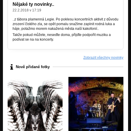
Nějaké ty novinky..
22.2.2018 v 17:19
..z tábora plamenná Legie. Po poklesu koncertních aktivit z důvodu
zrození čistého zla, se opět pomalu snažíme zaplnit rodná luka a
háje, potažmo morem nakažená města naší kakofonií..
Takže pokud můžete, neseďte doma, přijďte podpořit muziku a
podívat se na na koncerty.
Zobrazit všechny novinky
Nově přidané fotky