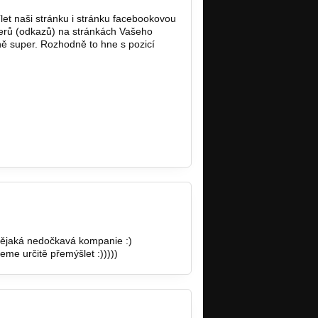
let naši stránku i stránku facebookovou
erů (odkazů) na stránkách Vašeho
ně super. Rozhodně to hne s pozicí
 nějaká nedočkavá kompanie :)
me určitě přemýšlet :)))))