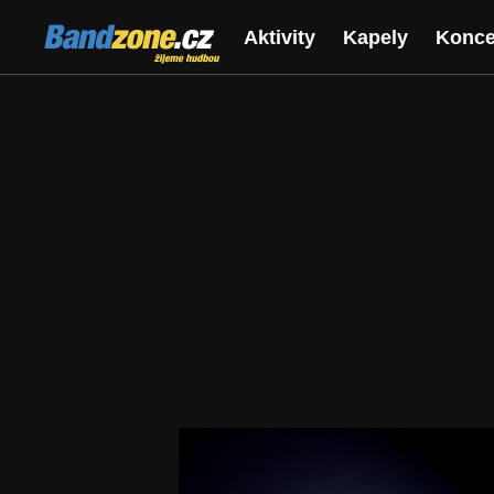
Bandzone.cz
Aktivity
Kapely
Konce
žijeme hudbou