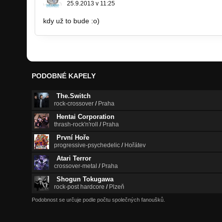
25.9.2013 v 11:25
kdy už to bude :o)
PODOBNÉ KAPELY
The.Switch
rock-crossover
/
Praha
Hentai Corporation
thrash-rock'n'roll
/
Praha
První Hoře
progressive-psychedelic
/
Hořátev
Atari Terror
crossover-metal
/
Praha
Shogun Tokugawa
rock-post hardcore
/
Plzeň
Podobnost se určuje podle počtu společných fanoušků.