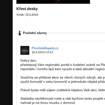
Křest desky
Vznik: 10.5.2010
Poslední názory
PlzeňskéKapely.cz
16.4.2014 v 0:12
Dobrý den,
představuji Vám regionální portál o hudební scéně na P
reportáže i mnoho tipů kam vyrazit a také aktuální regioná
Snažíme se přidávat akce ze všech různých zdrojů, ale po
využít formulář v sekci koncertů a jednoduše nějaké přida
Pokud byste měli zájem zviditelnit nějakou Vaši akci, kli
Statistika návštěvnosti roste a rádi bychom tento projek
nahnali je na živou muziku z domovů.