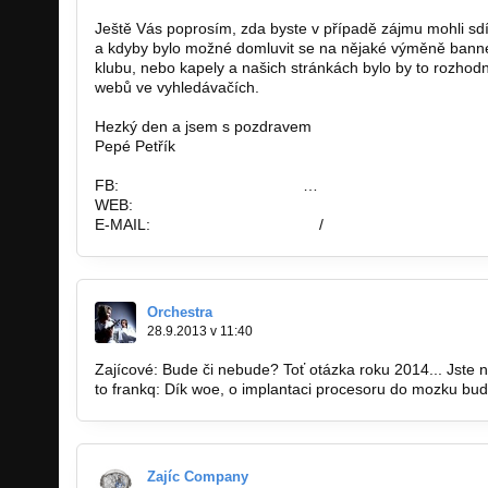
Ještě Vás poprosím, zda byste v případě zájmu mohli sdí
a kdyby bylo možné domluvit se na nějaké výměně bann
klubu, nebo kapely a našich stránkách bylo by to rozhod
webů ve vyhledávačích.
Hezký den a jsem s pozdravem
Pepé Petřík
FB:
https://www.facebook.com
…
WEB:
www.plzenskekapely.cz/
E-MAIL:
info@plzenskekapely.cz
/
Orchestra
28.9.2013 v 11:40
Zajícové: Bude či nebude? Toť otázka roku 2014... Jste
to frankq: Dík woe, o implantaci procesoru do mozku bude
Zajíc Company