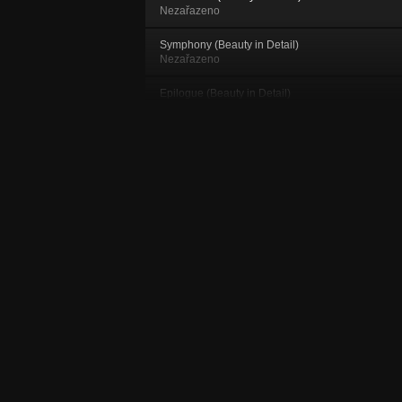
Nezařazeno
Symphony (Beauty in Detail)
Nezařazeno
Epilogue (Beauty in Detail)
Nezařazeno
The Licking Song (Beauty in Detail)
Nezařazeno
Nod! Nod! Nod! (Beauty in Detail)
Nezařazeno
Outcry (Beauty in Detail)
Nezařazeno
Terrorism (Beauty in Detail)
Nezařazeno
Mother´s Tears (Beauty in Detail)
Nezařazeno
Breath of a Nymph (Beauty in Detail)
Nezařazeno