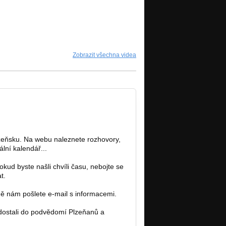
Zobrazit všechna videa
lzeňsku. Na webu naleznete rozhovory,
lní kalendář...
kud byste našli chvíli času, nebojte se
t.
dně nám pošlete e-mail s informacemi.
t dostali do podvědomí Plzeňanů a