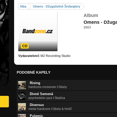
Alba
Omens - Džugašvilné Šrotwajlery
Album
Omens - Džuga
2003
CD
Vydavatelství:
M2 Recording Studio
PODOBNÉ KAPELY
Rising
hardcore-crossover
/
Gbely
Divné Semená
psychedelic-jazz
/
Skalica
Diversus
metal-hardcore
/
Gbely & Holíč
Polemic