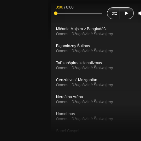
0:00
/
0:00
Mlčanie Majstra z Bangladéša
Omens - Džugašvilné Šrotwajlery
Bigamiózny Šulinos
Omens - Džugašvilné Šrotwajlery
Toť konšpireakcionalizmus
Omens - Džugašvilné Šrotwajlery
Cenzúrivosť Mozgoblán
Omens - Džugašvilné Šrotwajlery
Nereálna Aréna
Omens - Džugašvilné Šrotwajlery
Homohnus
Omens - Džugašvilné Šrotwajlery
Sopel Gospel
Omens - Džugašvilné Šrotwajlery