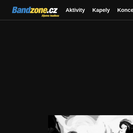
Bandzone.cz
Aktivity
Kapely
Konce
žijeme hudbou