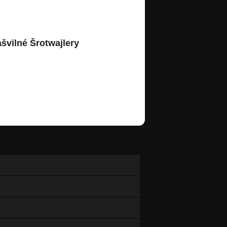
švilné Šrotwajlery