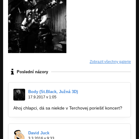
Zobrazit všechny galerie
Poslední názory
Body (St.Black, Južná 3D)
17.9.2017 v 1:05
Ahoj chlapci, dá sa niekde v Terchovej poriešiť koncert?
David Juck
3.3.2016 v 9:33