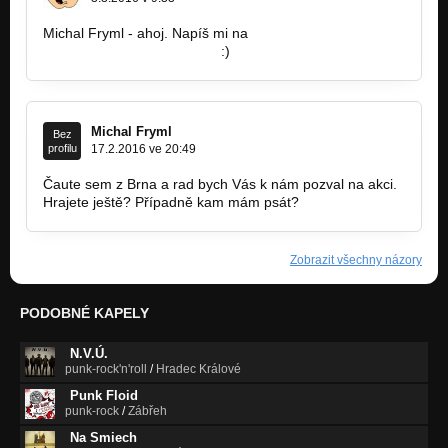
Michal Fryml - ahoj. Napíš mi na
david.juck7462@gmail.com
:)
Michal Fryml
Bez
profilu
17.2.2016 ve 20:49
Čaute sem z Brna a rad bych Vás k nám pozval na akci.
Hrajete ještě? Případně kam mám psát?
Zobrazit všechny názory
PODOBNÉ KAPELY
N.V.Ú.
punk-rock'n'roll
/
Hradec Králové
Punk Floid
punk-rock
/
Zábřeh
Na Smiech