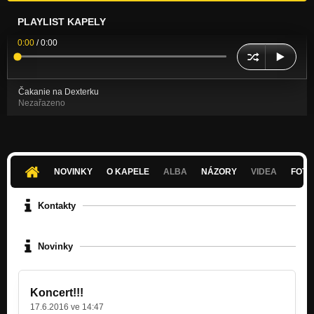
PLAYLIST KAPELY
0:00
/
0:00
Čakanie na Dexterku
Nezařazeno
NOVINKY
O KAPELE
ALBA
NÁZORY
VIDEA
FOTK
Kontakty
Novinky
Koncert!!!
17.6.2016 ve 14:47