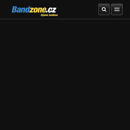
Bandzone.cz
žijeme hudbou