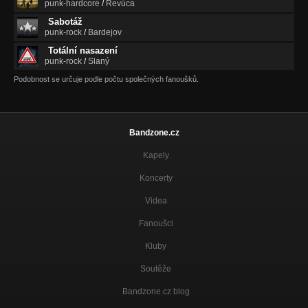
punk-hardcore
/
Revúca
Sabotáž
punk-rock
/
Bardejov
Totální nasazení
punk-rock
/
Slaný
Podobnost se určuje podle počtu společných fanoušků.
Bandzone.cz
Kapely
Koncerty
Videa
Fanoušci
Kluby
Soutěže
Bandzone.cz blog