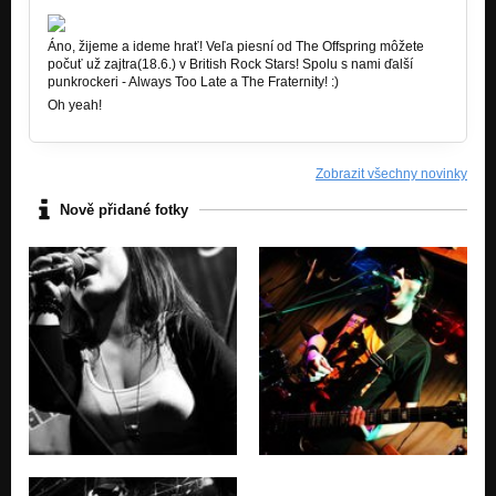
Áno, žijeme a ideme hrať! Veľa piesní od The Offspring môžete
počuť už zajtra(18.6.) v British Rock Stars! Spolu s nami ďalší
punkrockeri - Always Too Late a The Fraternity! :)
Oh yeah!
Zobrazit všechny novinky
Nově přidané fotky