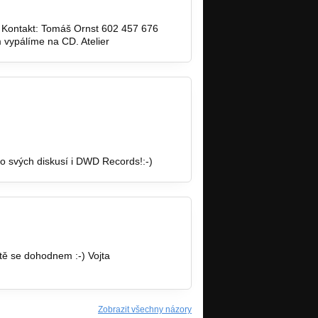
rci. Kontakt: Tomáš Ornst 602 457 676
ypálíme na CD. Atelier
do svých diskusí i DWD Records!:-)
tě se dohodnem :-) Vojta
Zobrazit všechny názory