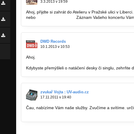
3.3.2013 v 19:59
Ahoj, přijdte si zahrát do Atelieru v Pražské ulici v Libe
nebo
tom.ornst@volny.cz.
Záznam Vašeho koncertu Vám v
DWD Records
10.1.2013 v 10:53
Ahoj.
Kdybyste přemýšleli o natáčení desky či singlu, zehrňte 
zvukař Vojta : UV-audio.cz
17.11.2011 v 19:40
Čau, nabízíme Vám naše služby. Zvučíme a svítíme. urči
www.uv-audio.cz