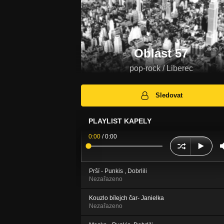
Oblast 57
pop-rock / Liberec
Sledovat
PLAYLIST KAPELY
0:00
/
0:00
Prší - Punkis , Dobrlili
Nezařazeno
Kouzlo bílejch čar- Janielka
Nezařazeno