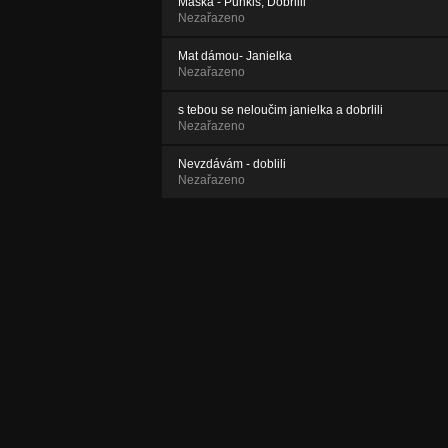
Maska - Punkis, Dobrlili
Nezařazeno
Mat dámou- Janielka
Nezařazeno
s tebou se neloučim janielka a dobrlili
Nezařazeno
Nevzdávám - doblili
Nezařazeno