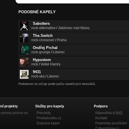
PODOBNÉ KAPELY
Sabotters
rock-alternative
/
Jablonec nad Nisou
The.Switch
rock-crossover
/
Praha
Ondřej Prchal
rock-grunge
/
Liberec
Hypostom
rock
/
Velké Hamry
9431
rock-ska
/
Liberec
Podobnost se určuje podle počtu společných fanoušků.
tní projekty
Služby pro kapely
Podpora
p promo pozice na
Presskity
Nápověda &
FAQ
Prodejhudbu.cz
Kontakt
Doprava kapel
Podmínky používání
O Bandzone.cz