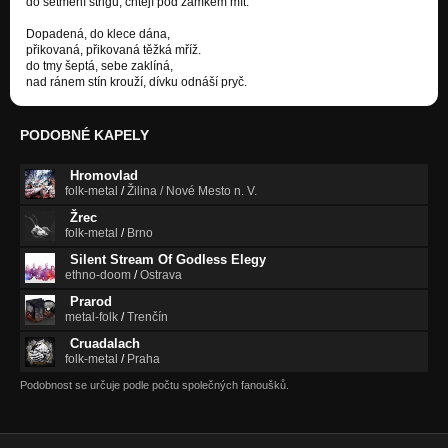
do setmění strigu, chtějí pod zámkem mít.
Dopadená, do klece dána,
přikovaná, přikovaná těžká mříž.
do tmy šeptá, sebe zaklíná,
nad ránem stín krouží, dívku odnáší pryč.
PODOBNÉ KAPELY
Hromovlad
folk-metal
/
Žilina / Nové Mesto n. V.
Žrec
folk-metal
/
Brno
Silent Stream Of Godless Elegy
ethno-doom
/
Ostrava
Prarod
metal-folk
/
Trenčín
Cruadalach
folk-metal
/
Praha
Podobnost se určuje podle počtu společných fanoušků.