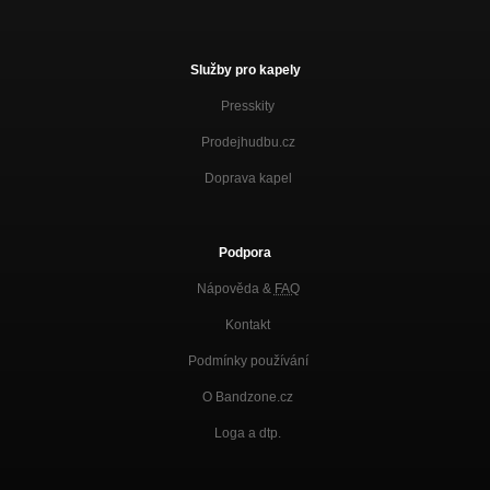
Služby pro kapely
Presskity
Prodejhudbu.cz
Doprava kapel
Podpora
Nápověda &
FAQ
Kontakt
Podmínky používání
O Bandzone.cz
Loga a dtp.