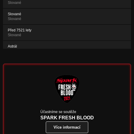
Slované
Slované
Slované
Před 7521 lety
Slované
Astrál
Slované
Účastníme se soutěže
SPARK FRESH BLOOD
Více informací