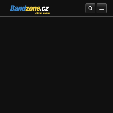
Bandzone.cz
žijeme hudbou