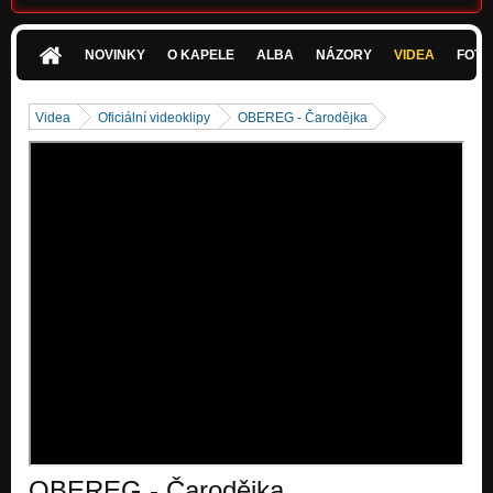
NOVINKY
O KAPELE
ALBA
NÁZORY
VIDEA
FOTK
Videa
Oficiální videoklipy
OBEREG - Čarodějka
OBEREG - Čarodějka