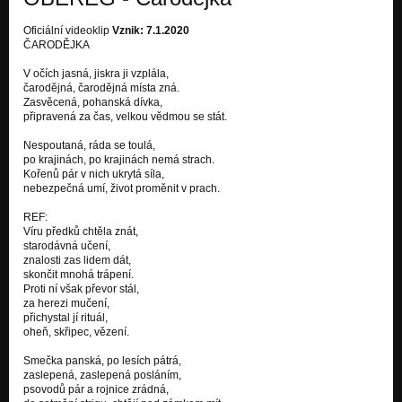
Oficiální videoklip
Vznik: 7.1.2020
ČARODĚJKA
V očích jasná, jiskra ji vzplála,
čarodějná, čarodějná místa zná.
Zasvěcená, pohanská dívka,
připravená za čas, velkou vědmou se stát.
Nespoutaná, ráda se toulá,
po krajinách, po krajinách nemá strach.
Kořenů pár v nich ukrytá síla,
nebezpečná umí, život proměnit v prach.
REF:
Víru předků chtěla znát,
starodávná učení,
znalosti zas lidem dát,
skončit mnohá trápení.
Proti ní však převor stál,
za herezi mučení,
přichystal jí rituál,
oheň, skřipec, vězení.
Smečka panská, po lesích pátrá,
zaslepená, zaslepená posláním,
psovodů pár a rojnice zrádná,