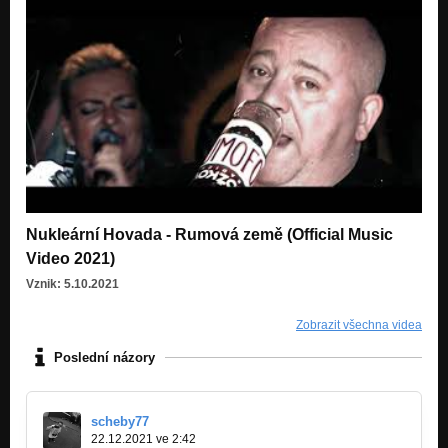
Exekutor
Dneska si dáme
Rumová Země
Beznaděje
Vaťan
Buď svůj
Vaťan
Slivovice
Nukleární Hovada 2008
Nukleární Hovada - Rumová země (Official Music
Video 2021)
Zdena
Gorila
Vznik: 5.10.2021
Zdá se mi
Zobrazit všechna videa
Nukleární Hovada 2008
Poslední názory
Exekutor
Exekutor
scheby77
Kamarád taky rád
22.12.2021 ve 2:42
Gorila