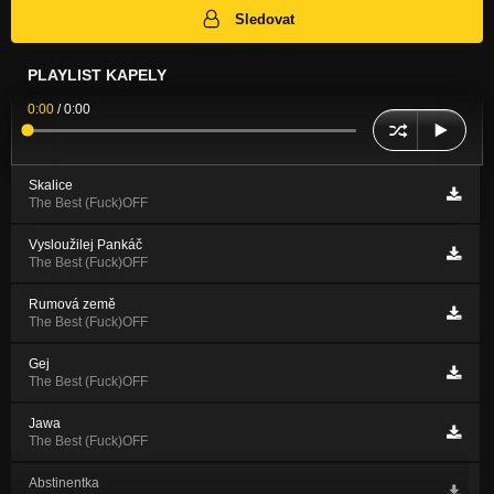
Sledovat
PLAYLIST KAPELY
0:00
/
0:00
Skalice
The Best (Fuck)OFF
Vysloužilej Pankáč
The Best (Fuck)OFF
Rumová země
The Best (Fuck)OFF
Gej
The Best (Fuck)OFF
Jawa
The Best (Fuck)OFF
Abstinentka