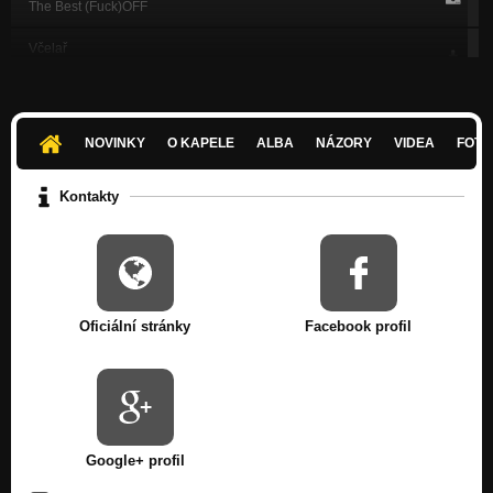
The Best (Fuck)OFF
Včelař
The Best (Fuck)OFF
Jana
The Best (Fuck)OFF
NOVINKY
O KAPELE
ALBA
NÁZORY
VIDEA
FOTK
Zrada
The Best (Fuck)OFF
Kontakty
Balada
The Best (Fuck)OFF
Fotbalová
The Best (Fuck)OFF
Oficiální stránky
Facebook profil
Kurva
The Best (Fuck)OFF
Vlastní cesta
The Best (Fuck)OFF
Google+ profil
Čůčo
The Best (Fuck)OFF