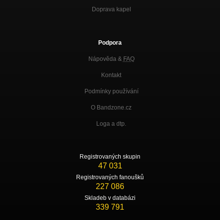
Doprava kapel
Podpora
Nápověda &
FAQ
Kontakt
Podmínky používání
O Bandzone.cz
Loga a dtp.
Registrovaných skupin
47 031
Registrovaných fanoušků
227 086
Skladeb v databázi
339 791