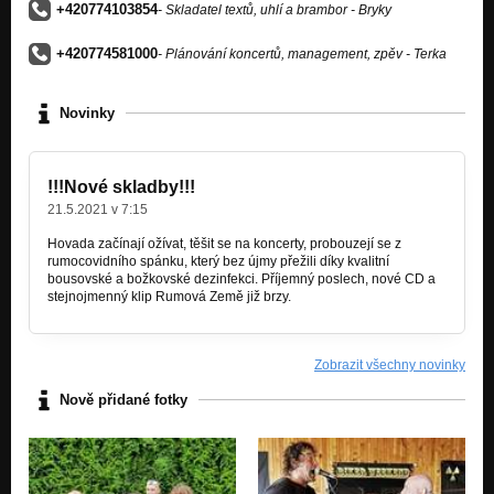
+420774103854
- Skladatel textů, uhlí a brambor - Bryky
Štěstí unavený
The Best (Fuck)OFF
+420774581000
- Plánování koncertů, management, zpěv - Terka
Zákazy
The Best (Fuck)OFF
Novinky
Ryba
The Best (Fuck)OFF
!!!Nové skladby!!!
21.5.2021 v 7:15
Hovad král (Radio Edit)
The Best (Fuck)OFF
Hovada začínají ožívat, těšit se na koncerty, probouzejí se z
rumocovidního spánku, který bez újmy přežili díky kvalitní
Vlasta
bousovské a božkovské dezinfekci. Příjemný poslech, nové CD a
The Best (Fuck)OFF
stejnojmenný klip Rumová Země již brzy.
Miminka
The Best (Fuck)OFF
Zobrazit všechny novinky
1994
Nově přidané fotky
The Best (Fuck)OFF
Lempl línej
Rumová Země