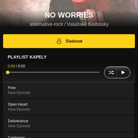
NO WORRIES
alternative-rock / Valašské Klobouky
Sledovat
PLAYLIST KAPELY
0:00
/
0:00
Free
New Episode
Open Heart
New Episode
Deliverance
New Episode
Castaway