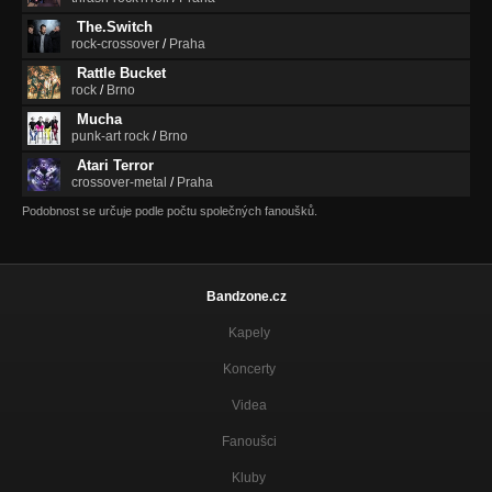
The.Switch
rock-crossover
/
Praha
Rattle Bucket
rock
/
Brno
Mucha
punk-art rock
/
Brno
Atari Terror
crossover-metal
/
Praha
Podobnost se určuje podle počtu společných fanoušků.
Bandzone.cz
Kapely
Koncerty
Videa
Fanoušci
Kluby