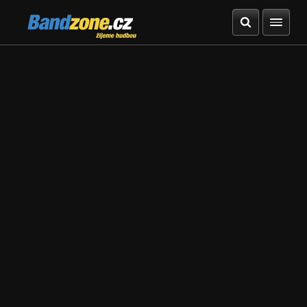
Bandzone.cz
žijeme hudbou