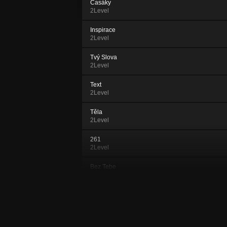
Časáky
2Level
Inspirace
2Level
Tvý Slova
2Level
Text
2Level
Těla
2Level
261
2Level
Bez Tebe
2Level
Krabice věcí
2Level
Převlečená