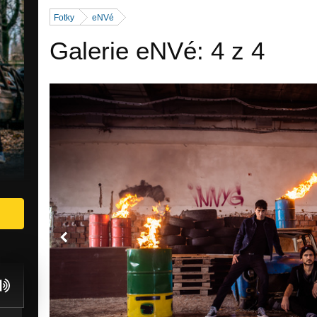
Fotky
eNVé
Galerie eNVé: 4 z 4