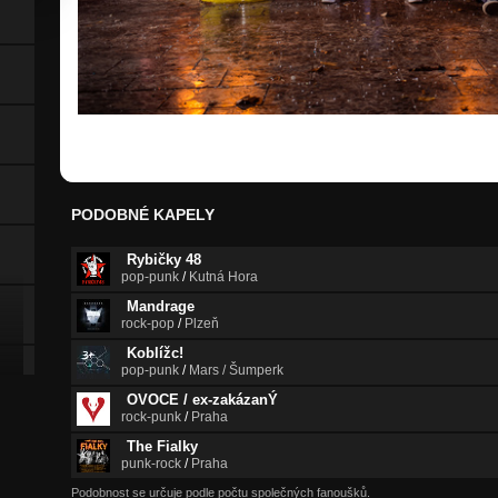
PODOBNÉ KAPELY
Rybičky 48
pop-punk
/
Kutná Hora
Mandrage
rock-pop
/
Plzeň
Koblížc!
pop-punk
/
Mars / Šumperk
OVOCE / ex-zakázanÝ
rock-punk
/
Praha
The Fialky
punk-rock
/
Praha
Podobnost se určuje podle počtu společných fanoušků.