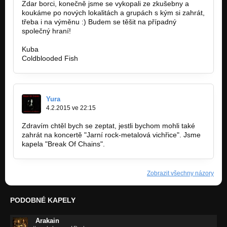
Zdar borci, konečně jsme se vykopali ze zkušebny a
koukáme po nových lokalitách a grupách s kým si zahrát,
třeba i na výměnu :) Budem se těšit na případný
společný hraní!
Kuba
Coldblooded Fish
Yura
4.2.2015 ve 22:15
Zdravím chtěl bych se zeptat, jestli bychom mohli také
zahrát na koncertě "Jarní rock-metalová vichřice". Jsme
kapela "Break Of Chains".
Zobrazit všechny názory
PODOBNÉ KAPELY
Arakain