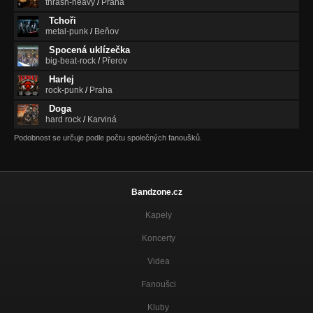
thrash-heavy
/
Praha
Tchoři
metal-punk
/
Beňov
Spocená uklízečka
big-beat-rock
/
Přerov
Harlej
rock-punk
/
Praha
Doga
hard rock
/
Karviná
Podobnost se určuje podle počtu společných fanoušků.
Bandzone.cz
Kapely
Koncerty
Videa
Fanoušci
Kluby