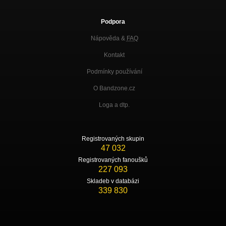
Podpora
Nápověda &
FAQ
Kontakt
Podmínky používání
O Bandzone.cz
Loga a dtp.
Registrovaných skupin
47 032
Registrovaných fanoušků
227 093
Skladeb v databázi
339 830