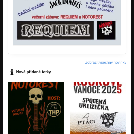
Ožralá rána
Zas
Cesta...?
Zas
Beer blues
Zas
Good bye Babylon
Zas
Zobrazit všechny novinky
Kníže Bolehlav
Nově přidané fotky
Na západní frontě klid
Startky
Na západní frontě klid
Přísahám
Na západní frontě klid
Kaplička
Na západní frontě klid