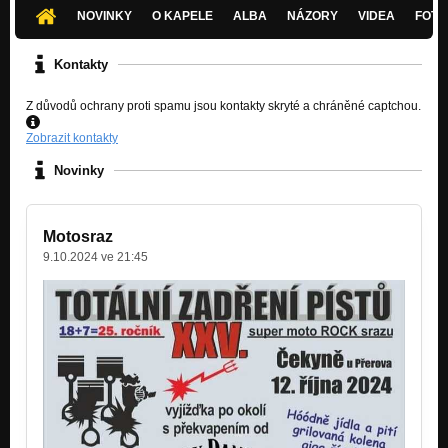
Nezařazeno
NOVINKY
O KAPELE
ALBA
NÁZORY
VIDEA
FOTK
ŽRALOK
Nezařazeno
Kontakty
OUTRO
Z důvodů ochrany proti spamu jsou kontakty skryté a chráněné captchou.
Nezařazeno
Zobrazit kontakty
Intro
Zas
Novinky
Skalpy
Zas
Motosraz
Druhé já
9.10.2024 ve 21:45
Zas
Zas
Zas
Noční kluby
Zas
Písek v hodinách
Zas