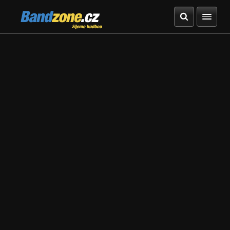
Bandzone.cz
žijeme hudbou