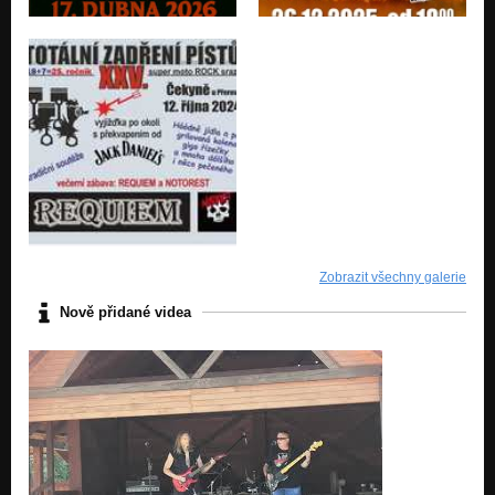
Příběhy ze záhrobí
Na západní frontě klid
Navaddúd
Na západní frontě klid
Na západní frontě klid
Na západní frontě klid
Z.N.V.
Na západní frontě klid
Život nevyhrál
Na západní frontě klid
Zobrazit všechny galerie
Popelka
Nově přidané videa
Na západní frontě klid
Nymfomanka
Na západní frontě klid