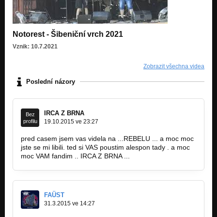
Notorest - Šibeniční vrch 2021
Vznik: 10.7.2021
Zobrazit všechna videa
Poslední názory
IRCA Z BRNA
Bez
profilu
19.10.2015 ve 23:27
pred casem jsem vas videla na ...REBELU ... a moc moc
jste se mi libili. ted si VAS poustim alespon tady . a moc
moc VAM fandim .. IRCA Z BRNA ...
FAÜST
31.3.2015 ve 14:27