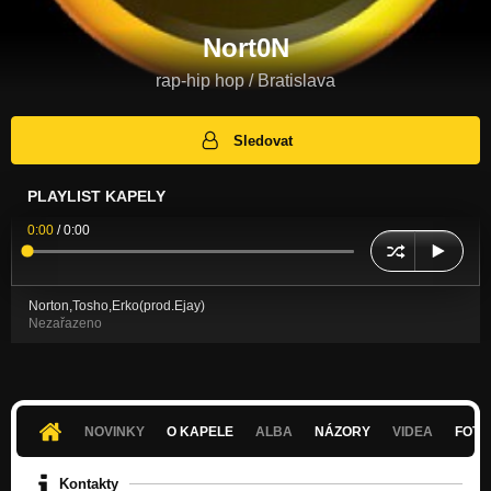
Nort0N
rap-hip hop / Bratislava
Sledovat
PLAYLIST KAPELY
0:00
/
0:00
Norton,Tosho,Erko(prod.Ejay)
Nezařazeno
NOVINKY
O KAPELE
ALBA
NÁZORY
VIDEA
FOTK
Kontakty