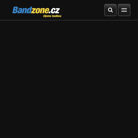
Bandzone.cz
žijeme hudbou