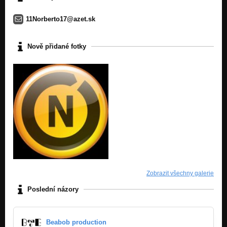
11Norberto17@azet.sk
Nově přidané fotky
Zobrazit všechny galerie
Poslední názory
Beabob production