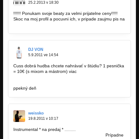
25.2.2013 v 18:30
!!!!!! Ponukam svoje beaty za velmi prijatelne ceny!!!!!
Skoc na moj profil a pocuvni ich, v pripade zaujmu pis na
beabob@centrum.sk
DJ VON
5.9.2011 ve 14:54
Cuss dobrá hudba chcete nahrávať v štúdiu? 1 pesnička
= 10€ (s mixom a mástrom) viac
http://www.facebook.com/pages/Rainman…
ppekný deň
weissko
19.8.2011 v 10:17
Instrumental * na predaj * .........
http://www.youtube.com/watch?v=UngInFpB…
Prípadne