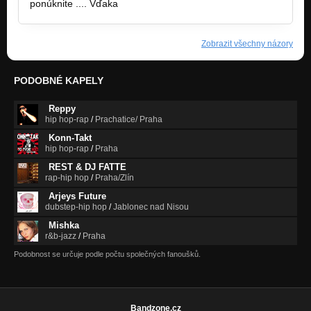
ponúknite .... Vďaka
Zobrazit všechny názory
PODOBNÉ KAPELY
Reppy
hip hop-rap
/
Prachatice/ Praha
Konn-Takt
hip hop-rap
/
Praha
REST & DJ FATTE
rap-hip hop
/
Praha/Zlín
Arjeys Future
dubstep-hip hop
/
Jablonec nad Nisou
Mishka
r&b-jazz
/
Praha
Podobnost se určuje podle počtu společných fanoušků.
Bandzone.cz