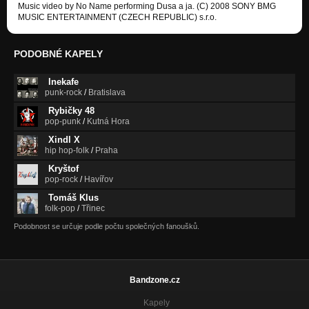
Music video by No Name performing Dusa a ja. (C) 2008 SONY BMG
MUSIC ENTERTAINMENT (CZECH REPUBLIC) s.r.o.
PODOBNÉ KAPELY
Inekafe
punk-rock
/
Bratislava
Rybičky 48
pop-punk
/
Kutná Hora
Xindl X
hip hop-folk
/
Praha
Kryštof
pop-rock
/
Havířov
Tomáš Klus
folk-pop
/
Třinec
Podobnost se určuje podle počtu společných fanoušků.
Bandzone.cz
Kapely