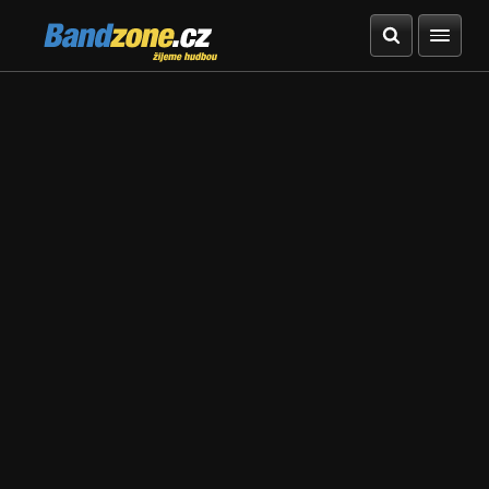
Bandzone.cz
žijeme hudbou