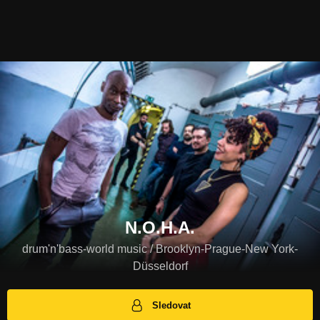
N.O.H.A.
drum'n'bass-world music / Brooklyn-Prague-New York-
Düsseldorf
Sledovat