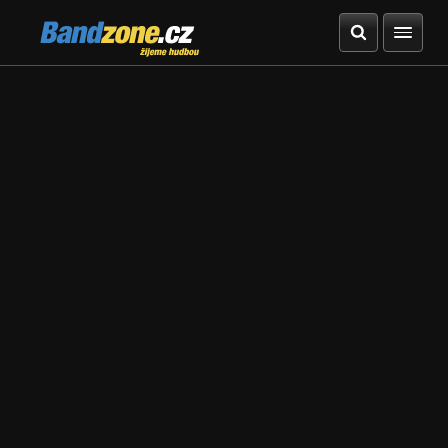
Bandzone.cz
žijeme hudbou