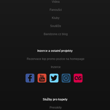
Nezařazeno
Videa
Fanoušci
SMELL OF SPRING snip
Nezařazeno
Kluby
SAXOMAT
Soutěže
Nezařazeno
Bandzone.cz blog
Sierra Digital-Radio edit
Nezařazeno
TU CAFE´
Inzerce a ostatní projekty
Nezařazeno
Rezervace top promo pozice na homepage
Gipsy Valley
Inzerce
Nezařazeno
Lunatica-LIVE!
Nezařazeno
Base From Above
Nezařazeno
Služby pro kapely
TU CAFE´ RMX by Bandura
Nezařazeno
Presskity