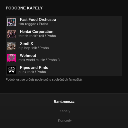
Park of Illusion (snippet)
Nezařazeno
PODOBNÉ KAPELY
Jungla Nuttha (snippet)
Fast Food Orchestra
Nezařazeno
ska-reggae
/
Praha
Hentai Corporation
Ants (snippet)
thrash-rock'n'roll
/
Praha
Nezařazeno
Xindl X
Yemanja CU Album version (snippet)
hip hop-folk
/
Praha
Nezařazeno
Wohnout
rock-world music
/
Praha 3
Di Nero (snippet)
Pipes and Pints
Nezařazeno
punk-rock
/
Praha
Wanna Play_ (snippet)
Podobnost se určuje podle počtu společných fanoušků.
Nezařazeno
Family(snippet)
Nezařazeno
Bandzone.cz
"Yemanja" COTTONMOUTH RMX !!!!
Kapely
Nezařazeno
Koncerty
Pijama Trutnov-Live 21.8