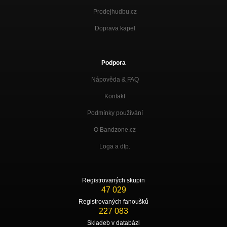
Prodejhudbu.cz
Gipsy valley
Nezařazeno
Doprava kapel
Podpora
Nápověda &
FAQ
Kontakt
Podmínky používání
O Bandzone.cz
Loga a dtp.
Registrovaných skupin
47 029
Registrovaných fanoušků
227 083
Skladeb v databázi