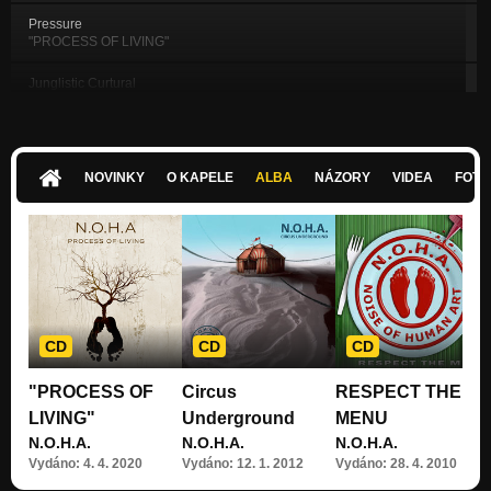
Pressure
"PROCESS OF LIVING"
Junglistic Curtural
"PROCESS OF LIVING"
Gothic Step
"PROCESS OF LIVING"
NOVINKY
O KAPELE
ALBA
NÁZORY
VIDEA
FOTK
Shadows/Dragan Dub
"PROCESS OF LIVING"
Patata Puta
"PROCESS OF LIVING"
Sierra Digital Video Edit
Nezařazeno
CD
CD
CD
Speechless-Video Edit
"PROCESS OF
Circus
RESPECT THE
Nezařazeno
LIVING"
Underground
MENU
DINERO-video edit
N.O.H.A.
N.O.H.A.
N.O.H.A.
Nezařazeno
Vydáno: 4. 4. 2020
Vydáno: 12. 1. 2012
Vydáno: 28. 4. 2010