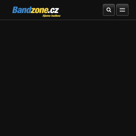
Bandzone.cz
žijeme hudbou