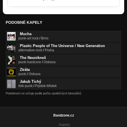
PODOBNÉ KAPELY
Mucha
punk-art rock
/
Brno
Plastic People of The Universe / New Generation
alternative-rock
/
Praha
The Neunikneš
punk-hardcore
/
Ostrava
Ztráta
punk
/
Ostrava
Jakub Tichý
folk-punk
/
Frýdek-Místek
Podobnost se určuje podle počtu společných fanoušků.
Bandzone.cz
Kapely