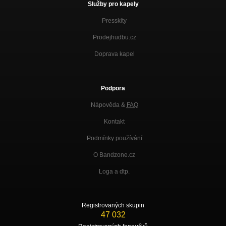
Služby pro kapely
Presskity
Prodejhudbu.cz
Doprava kapel
Podpora
Nápověda &
FAQ
Kontakt
Podmínky používání
O Bandzone.cz
Loga a dtp.
Registrovaných skupin
47 032