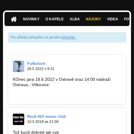
Bytost - demo 2018
Nezařazeno
NOVINKY
O KAPELE
ALBA
NÁZORY
VIDEA
FOTK
Dilema - demo 2018
Nezařazeno
Pro přidání příspěku se prosím
přihlašte
.
Bytost
Nezařazeno
Porucha - Jentakřvááát
Novodobý Pravěk
Folkolorit
26.5.2022 v 9:31
Realita - Jentakřvááát
Novodobý Pravěk
KOnec jara 18.6.2022 v Ostravě sraz 14:00 nádraží
Ostrava - Vítkovice:
Stromy-Nitrocel -Zkušebna
Nezařazeno
https://bandzone.cz/koncert/526611…
Veselá-Nitrocel -Zkušebna
Nezařazeno
Rock Hill music club
10.5.2018 ve 21:00
Beruška-Jentakřvááát
Novodobý Pravěk
Tož kuciii dobréé jak cyp