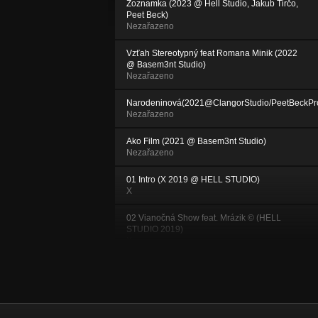
Zoznamka (2023 @ Hell Studio, Jakub Tirčo,
Peet Beck)
Nezařazeno
Vzťah Stereotypný feat Romana Minik (2022
@ Basem3nt Studio)
Nezařazeno
Narodeninová(2021@ClangorStudio/PeetBeckPro
Nezařazeno
Ako Film (2021 @ Basem3nt Studio)
Nezařazeno
01 Intro (X 2019 @ HELL STUDIO)
X
02 Vianočná Show feat. Mrázik © (HELL
STUDIO 2019)
X
03 nevyAUTuj AUTistu (2019@HELL STUDIO)
X
04 Piatok večer (X 2019 @ HELL STUDIO)
X