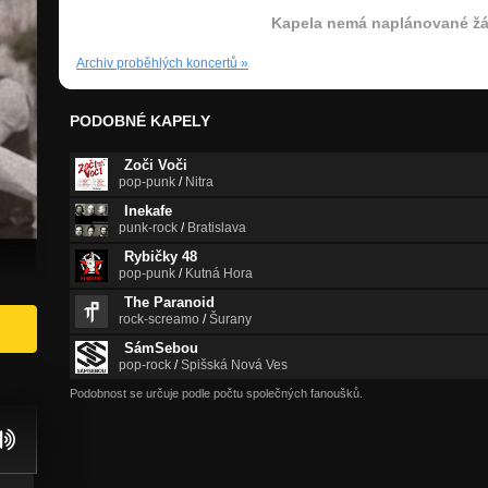
Kapela nemá naplánované žá
Archiv proběhlých koncertů
»
PODOBNÉ KAPELY
Zoči Voči
pop-punk
/
Nitra
Inekafe
punk-rock
/
Bratislava
Rybičky 48
pop-punk
/
Kutná Hora
The Paranoid
rock-screamo
/
Šurany
SámSebou
pop-rock
/
Spišská Nová Ves
Podobnost se určuje podle počtu společných fanoušků.