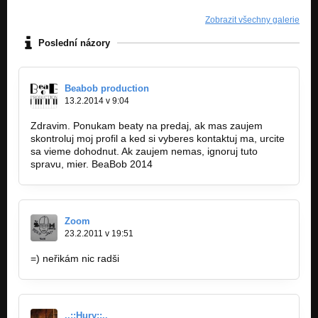
Zobrazit všechny galerie
Poslední názory
Beabob production
13.2.2014 v 9:04
Zdravim. Ponukam beaty na predaj, ak mas zaujem
skontroluj moj profil a ked si vyberes kontaktuj ma, urcite
sa vieme dohodnut. Ak zaujem nemas, ignoruj tuto
spravu, mier. BeaBob 2014
Zoom
23.2.2011 v 19:51
=) neřikám nic radši
..::Hury::..