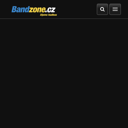
Bandzone.cz
žijeme hudbou