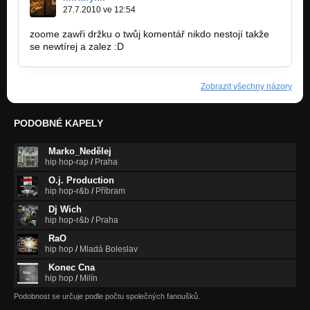
27.7.2010 ve 12:54
zoome zawři držku o twůj komentář nikdo nestojí takže
se newtírej a zalez :D
Zobrazit všechny názory
PODOBNÉ KAPELY
Marko_Nedělej
hip hop-rap
/
Praha
O.j. Production
hip hop-r&b
/
Příbram
Dj Wich
hip hop-r&b
/
Praha
RaO
hip hop
/
Mladá Boleslav
Konec Cna
hip hop
/
Milín
Podobnost se určuje podle počtu společných fanoušků.