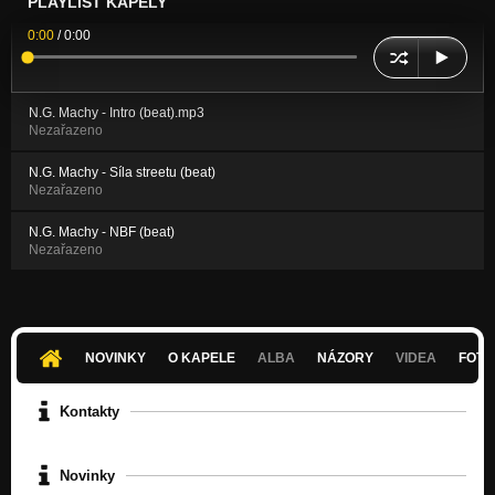
PLAYLIST KAPELY
0:00
/
0:00
N.G. Machy - Intro (beat).mp3
Nezařazeno
N.G. Machy - Síla streetu (beat)
Nezařazeno
N.G. Machy - NBF (beat)
Nezařazeno
NOVINKY
O KAPELE
ALBA
NÁZORY
VIDEA
FOTK
Kontakty
Novinky