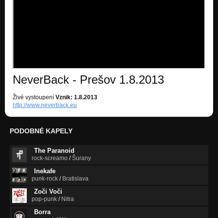
NeverBack - Prešov 1.8.2013
Živé vystoupení
Vznik: 1.8.2013
http://www.neverback.eu
PODOBNÉ KAPELY
The Paranoid
rock-screamo
/
Šurany
Inekafe
punk-rock
/
Bratislava
Zoči Voči
pop-punk
/
Nitra
Borra