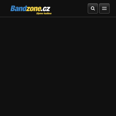
Bandzone.cz
žijeme hudbou