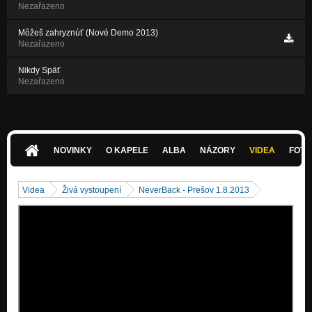
Nezařazeno
Môžeš zahryznúť (Nové Demo 2013)
Nezařazeno
Nikdy Späť
Nezařazeno
NOVINKY
O KAPELE
ALBA
NÁZORY
VIDEA
FOTK
Videa
Živá vystoupení
NeverBack - Prešov 1.8.2013