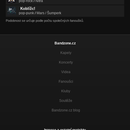
pop-rock
/
Nitra
Koblížc!
pop-punk
/
Mars / Šumperk
Podobnost se určuje podle počtu společných fanoušků.
Bandzone.cz
Kapely
Koncerty
Videa
Fanoušci
Kluby
Soutěže
Bandzone.cz blog
Inzerce a ostatní projekty