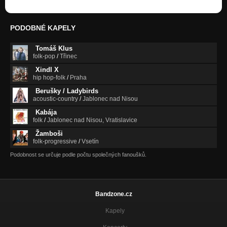
PODOBNÉ KAPELY
Tomáš Klus
folk-pop
/
Třinec
Xindl X
hip hop-folk
/
Praha
Berušky / Ladybirds
acoustic-country
/
Jablonec nad Nisou
Kabája
folk
/
Jablonec nad Nisou, Vratislavice
Žamboši
folk-progressive
/
Vsetín
Podobnost se určuje podle počtu společných fanoušků.
Bandzone.cz
Kapely