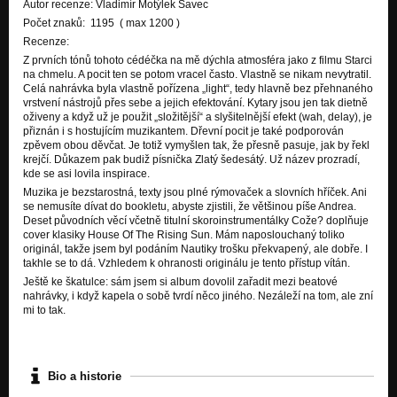
Autor recenze: Vladimír Motýlek Savec
Počet znaků: 1195 ( max 1200 )
Recenze:
Z prvních tónů tohoto cédéčka na mě dýchla atmosféra jako z filmu Starci
na chmelu. A pocit ten se potom vracel často. Vlastně se nikam nevytratil.
Celá nahrávka byla vlastně pořízena „light“, tedy hlavně bez přehnaného
vrstvení nástrojů přes sebe a jejich efektování. Kytary jsou jen tak dietně
oživeny a když už je použit „složitější“ a slyšitelnější efekt (wah, delay), je
přiznán i s hostujícím muzikantem. Dřevní pocit je také podporován
zpěvem obou děvčat. Je totiž vymyšlen tak, že přesně pasuje, jak by řekl
krejčí. Důkazem pak budiž písnička Zlatý šedesátý. Už název prozradí,
kde se asi lovila inspirace.
Muzika je bezstarostná, texty jsou plné rýmovaček a slovních hříček. Ani
se nemusíte dívat do bookletu, abyste zjistili, že většinou píše Andrea.
Deset původních věcí včetně titulní skoroinstrumentálky Cože? doplňuje
cover klasiky House Of The Rising Sun. Mám naposlouchaný toliko
originál, takže jsem byl podáním Nautiky trošku překvapený, ale dobře. I
takhle se to dá. Vzhledem k ohranosti originálu je tento přístup vítán.
Ještě ke škatulce: sám jsem si album dovolil zařadit mezi beatové
nahrávky, i když kapela o sobě tvrdí něco jiného. Nezáleží na tom, ale zní
mi to tak.
Bio a historie