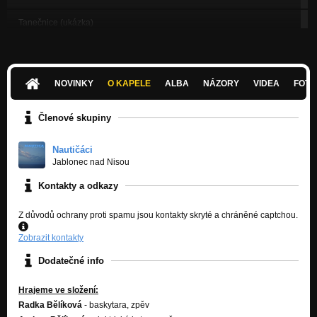
Tanečnice (ukázka)
Cože?
Zlatý šedesátý
Cože?
NOVINKY
O KAPELE
ALBA
NÁZORY
VIDEA
FOTK
Vlasatice
Cože?
Členové skupiny
Mý dvě já (ukázka)
Cože?
Nautičáci
Jablonec nad Nisou
Kočičí holky
Kontakty a odkazy
NAUTICA
Posedlá (ukázka z 1. CD)
Z důvodů ochrany proti spamu jsou kontakty skryté a chráněné captchou.
NAUTICA
Zobrazit kontakty
Dodatečné info
Hrajeme ve složení:
Radka Bělíková
- baskytara, zpěv