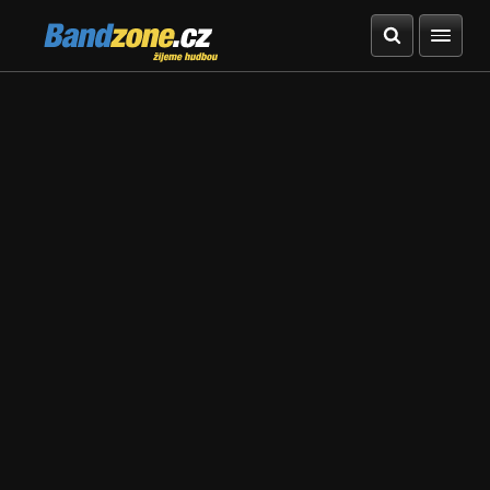
Bandzone.cz
žijeme hudbou