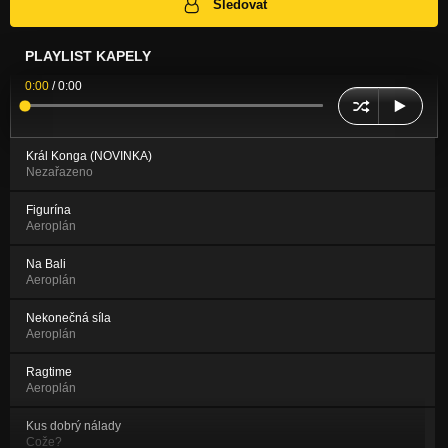
Sledovat
PLAYLIST KAPELY
0:00
/
0:00
Král Konga (NOVINKA)
Nezařazeno
Figurína
Aeroplán
Na Bali
Aeroplán
Nekonečná síla
Aeroplán
Ragtime
Aeroplán
Kus dobrý nálady
Cože?