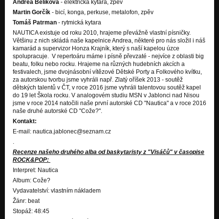
Andrea Bělíková
- elektrická kytara, zpěv
Martin Gorčík
- bicí, konga, perkuse, metalofon, zpěv
Tomáš Patrman
- rytmická kytara
NAUTICA existuje od roku 2010, hrajeme převážně vlastní písničky.
Většinu z nich skládá naše kapelnice Andrea, některé pro nás složil i náš
kamarád a supervizor Honza Krajník, který s naší kapelou úzce
spolupracuje. V repertoáru máme i písně převzaté - nejvíce z oblasti big
beatu, folku nebo rocku. Hrajeme na různých hudebních akcích a
festivalech, jsme dvojnásobní vítězové Dětské Porty a Folkového kvítku,
za autorskou tvorbu jsme vyhráli např. Zlatý oříšek 2013 - soutěž
dětských talentů v ČT, v roce 2016 jsme vyhráli talentovou soutěž kapel
do 19 let Škola rocku. V analogovém studiu MSN v Jablonci nad Nisou
jsme v roce 2014 natočili naše první autorské CD "Nautica" a v roce 2016
naše druhé autorské CD "Cože?".
Kontakt:
E-mail: nautica.jablonec@seznam.cz
.
Recenze našeho druhého alba od baskytaristy z "Visáčů" v časopise
ROCK&POP:
Interpret: Nautica
Album: Cože?
Vydavatelství: vlastním nákladem
Žánr: beat
Stopáž: 48:45