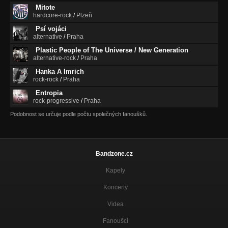
Mitote
hardcore-rock
/
Plzeň
Psí vojáci
alternative
/
Praha
Plastic People of The Universe / New Generation
alternative-rock
/
Praha
Hanka A Imrich
rock-rock
/
Praha
Entropia
rock-progressive
/
Praha
Podobnost se určuje podle počtu společných fanoušků.
Bandzone.cz
Kapely
Koncerty
Videa
Fanoušci