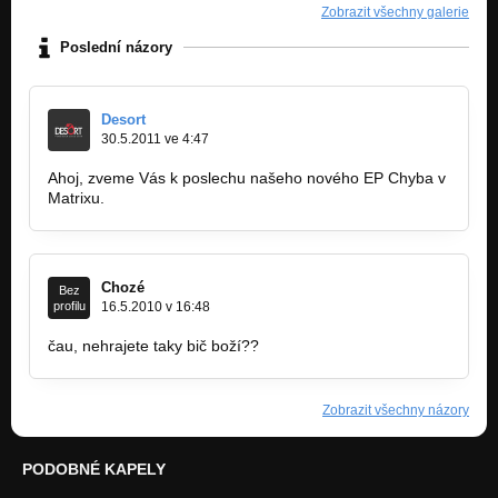
Zobrazit všechny galerie
Poslední názory
Desort
30.5.2011 ve 4:47
Ahoj, zveme Vás k poslechu našeho nového EP Chyba v
Matrixu.
Chozé
Bez
profilu
16.5.2010 v 16:48
čau, nehrajete taky bič boží??
Zobrazit všechny názory
PODOBNÉ KAPELY