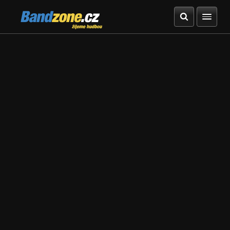
Bandzone.cz
žijeme hudbou