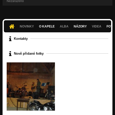
Nezařazeno
NOVINKY
O KAPELE
ALBA
NÁZORY
VIDEA
FOTK
Kontakty
Nově přidané fotky