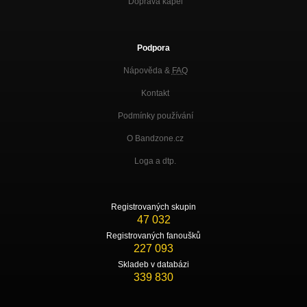
Doprava kapel
Podpora
Nápověda &
FAQ
Kontakt
Podmínky používání
O Bandzone.cz
Loga a dtp.
Registrovaných skupin
47 032
Registrovaných fanoušků
227 093
Skladeb v databázi
339 830