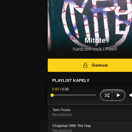
Mitote
hardcore-rock / Plzeň
Sledovat
PLAYLIST KAPELY
0:00
/
0:00
Twin Peaks
Nezařazeno
Chapman With The Hap
Nezařazeno