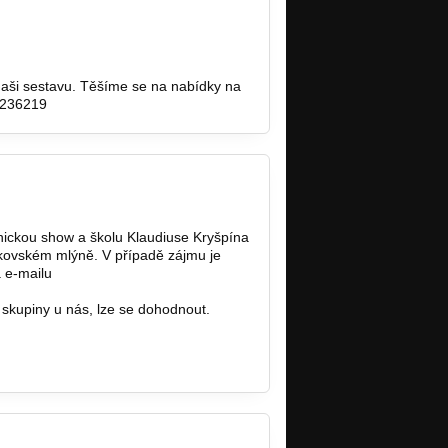
naši sestavu. Těšíme se na nabídky na
6236219
nickou show a školu Klaudiuse Kryšpína
ikovském mlýně. V případě zájmu je
a e-mailu
Info@free-rider.cz
skupiny u nás, lze se dohodnout.