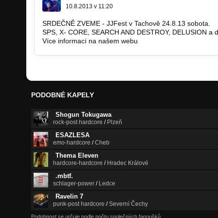
10.8.2013 v 11:20
SRDEČNĚ ZVEME - JJFest v Tachově 24.8.13 sobota.
SPS, X- CORE, SEARCH AND DESTROY, DELUSION a da
Více informací na našem webu
www.jjfest.cz
PODOBNÉ KAPELY
Shogun Tokugawa
rock-post hardcore
/
Plzeň
ESAZLESA
emo-hardcore
/
Cheb
Thema Eleven
hardcore-hardcore
/
Hradec Králové
.mbtf.
schlager-power
/
Ledce
Ravelin 7
punk-post hardcore
/
Severní Čechy
Podobnost se určuje podle počtu společných fanoušků.