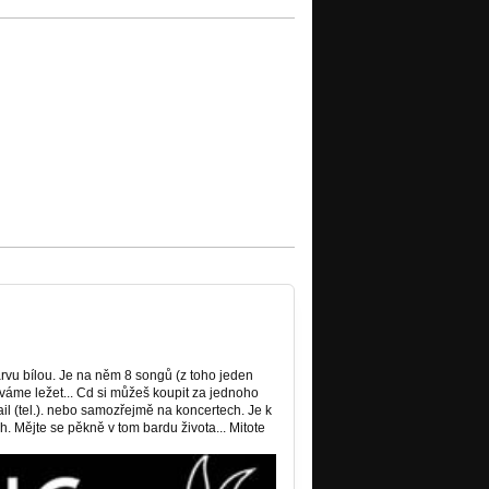
arvu bílou. Je na něm 8 songů (z toho jeden
áváme ležet... Cd si můžeš koupit za jednoho
il (tel.). nebo samozřejmě na koncertech. Je k
ch. Mějte se pěkně v tom bardu života... Mitote