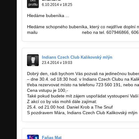
Bez
profilu
6.10.2014 v 18:25
Hledáme bubeníka ...
Hledáme schopného bubeníka, který co nejdříve doplní 
mailu
brenda5@seznam.cz
nebo na tel. 607946866, 60
Indians Czech Club Kalikovský mlýn
23.4.2014 v 19:03
Dobrý den, rádi bychom Vás pozvali na jedinečnou bube
– dne 30.4. od 18:30 hod. v Indians Czech Clubu na Kal
třeba rezervovat místo na telefonu 723 560 191, nebo n
Cena vstupu je 100,-
Také pokud budete mít zájem uspořádat vystoupení Vaší 
Z akcí co by vás mohli dále zajímat:
25.4. od 21:00 hod. Daniel Krob a The Snuf
S pozdravem Mára, Indians Czech Club Kalikovský mlýn
Faňas Mat