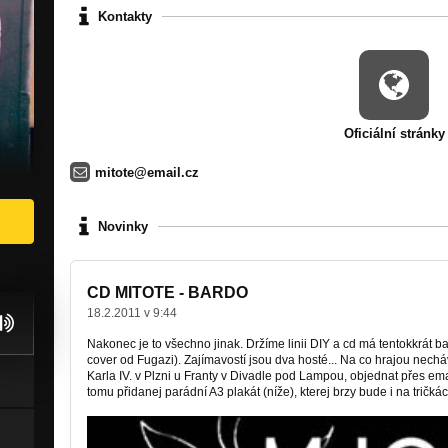
Kontakty
Oficiální stránky
mitote@email.cz
Novinky
CD MITOTE - BARDO
18.2.2011 v 9:44
Nakonec je to všechno jinak. Držíme linii DIY a cd má tentokkrát b
cover od Fugazi). Zajímavostí jsou dva hosté... Na co hrajou nech
Karla IV. v Plzni u Franty v Divadle pod Lampou, objednat přes ema
tomu přidanej parádní A3 plakát (níže), kterej brzy bude i na tričká