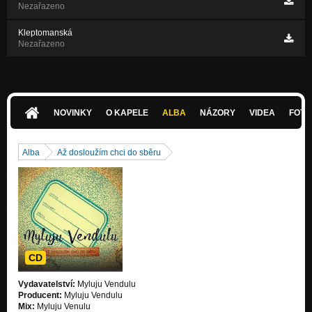
Nezařazeno
Kleptomanská
Nezařazeno
NOVINKY
O KAPELE
ALBA
NÁZORY
VIDEA
FOTK
Alba
Až dosloužím chci do sběru
CD
Vydavatelství:
Myluju Vendulu
Producent:
Myluju Vendulu
Mix:
Myluju Venulu