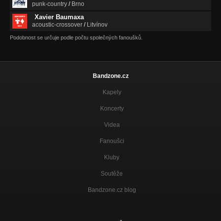
punk-country
/
Brno
Xavier Baumaxa
acoustic-crossover
/
Litvínov
Podobnost se určuje podle počtu společných fanoušků.
Bandzone.cz
Kapely
Koncerty
Videa
Fanoušci
Kluby
Soutěže
Bandzone.cz blog