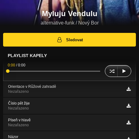
Myluju Vendulu
alternative-funk / Nový Bor
Sledovat
PLAYLIST KAPELY
0:00
/
0:00
Orientace v Růžové zahradě
Nezařazeno
Číslo pět žije
Nezařazeno
Píseň v hlavě
Nezařazeno
Názor