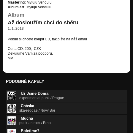
Mastering:
Myluju Vendulu
Album art:
Myluju Vendulu
Album
Až dosloužím chci do sběru
1. 1. 2018
Pokud si chcete koupit CD, tak pište na náš email
MylujuVendulu@gmail.com.
Cena CD: 200,- CZK
Děkujume Vám za podporu.
MV
PODOBNÉ KAPELY
Už Jsme Doma
experimental-punk
/
Prague
Cháska
ska-reggae
/
Nový Bor
Mucha
punk-art rock
/
Brno
Poletíme?