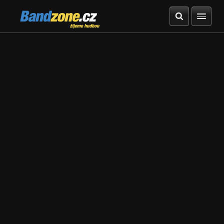
Bandzone.cz
žijeme hudbou