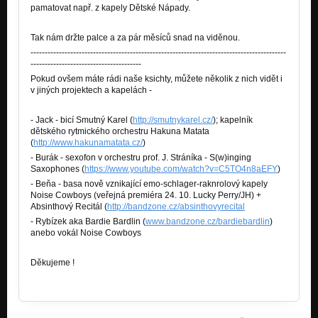
pamatovat např. z kapely Dětské Nápady.
Tak nám držte palce a za pár měsíců snad na viděnou.
------------------------------------------------------------------------------------------
---------------------------------------
Pokud ovšem máte rádi naše ksichty, můžete několik z nich vidět i
v jiných projektech a kapelách -
- Jack - bicí Smutný Karel (
http://smutnykarel.cz/
); kapelník
dětského rytmického orchestru Hakuna Matata
(
http://www.hakunamatata.cz/
)
- Burák - sexofon v orchestru prof. J. Stráníka - S(w)inging
Saxophones (
https://www.youtube.com/watch?v=C5TO4n8aEFY
)
- Beňa - basa nově vznikající emo-schlager-raknrolový kapely
Noise Cowboys (veřejná premiéra 24. 10. Lucky Perry/JH) +
Absinthový Recitál (
http://bandzone.cz/absinthovyrecital
- Rybízek aka Bardie Bardlin (
www.bandzone.cz/bardiebardlin
)
anebo vokál Noise Cowboys
Děkujeme !