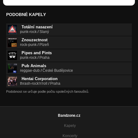
PODOBNÉ KAPELY
Totální nasazení
punk-rock
/
Slaný
Znouzectnost
rock-punk
/
Plzeň
Pipes and Pints
punk-rock
/
Praha
Pub Animals
reggae-dub
/
České Budějovice
Hentai Corporation
thrash-rock'n'roll
/
Praha
Podobnost se určuje podle počtu společných fanoušků.
Bandzone.cz
Kapely
Koncerty