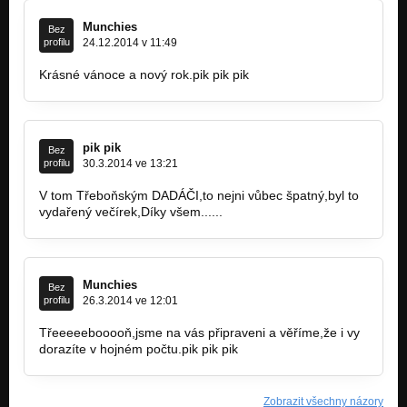
Munchies
Bez
profilu
24.12.2014 v 11:49
Krásné vánoce a nový rok.pik pik pik
pik pik
Bez
profilu
30.3.2014 ve 13:21
V tom Třeboňským DADÁČI,to nejni vůbec špatný,byl to
vydařený večírek,Díky všem......
Munchies
Bez
profilu
26.3.2014 ve 12:01
Třeeeeebooooň,jsme na vás připraveni a věříme,že i vy
dorazíte v hojném počtu.pik pik pik
Zobrazit všechny názory