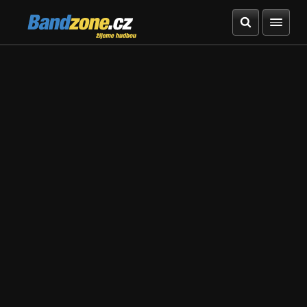
Bandzone.cz
žijeme hudbou