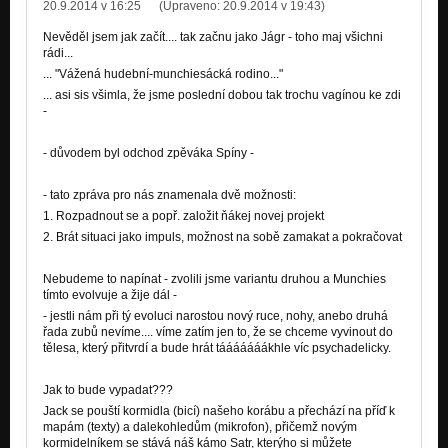
20.9.2014 v 16:25
(Upraveno:
20.9.2014 v 19:43
)
Nevěděl jsem jak začít.... tak začnu jako Jágr - toho maj všichni
rádi...
... "Vážená hudební-munchiesácká rodino..."
... asi sis všimla, že jsme poslední dobou tak trochu vagínou ke zdi
-
- důvodem byl odchod zpěváka Spíny -
- tato zpráva pro nás znamenala dvě možnosti:
1. Rozpadnout se a popř. založit ňákej novej projekt
2. Brát situaci jako impuls, možnost na sobě zamakat a pokračovat
Nebudeme to napínat - zvolili jsme variantu druhou a Munchies
tímto evolvuje a žije dál -
- jestli nám při tý evoluci narostou nový ruce, nohy, anebo druhá
řada zubů nevíme.... víme zatím jen to, že se chceme vyvinout do
tělesa, který přitvrdí a bude hrát tááááááákhle víc psychadelicky.
Jak to bude vypadat???
Jack se pouští kormidla (bicí) našeho korábu a přechází na příď k
mapám (texty) a dalekohledům (mikrofon), přičemž novým
kormidelníkem se stává náš kámo Satr, kterýho si můžete