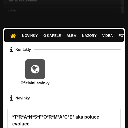
Návrat ke kořenům
Měsíc
Návrat ke kořenům
Mikrokosmos
Návrat ke kořenům
NOVINKY
O KAPELE
ALBA
NÁZORY
VIDEA
FOTK
San Remo
Návrat ke kořenům
Kontakty
J. P. Sauvignon
Návrat ke kořenům
Rakvevíko
Návrat ke kořenům
Oficiální stránky
Pláž - co se na 'Návrat ke kořenům' nevešlo
Nezařazeno
Novinky
Barová - co se na 'Návrat ke kořenům' nevešlo
Nezařazeno
*T*R*A*N*S*F*O*R*M*A*C*E* aka poluce
evoluce