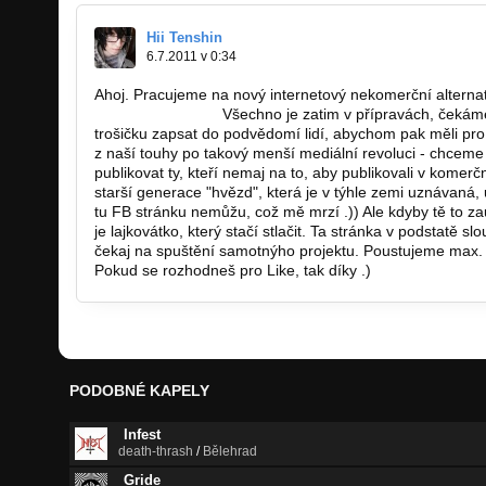
Hii Tenshin
6.7.2011 v 0:34
Ahoj. Pracujeme na nový internetový nekomerční alternati
http://trashyour.tv/
Všechno je zatim v přípravách, čekám
trošičku zapsat do podvědomí lidí, abychom pak měli pro k
z naší touhy po takový menší mediální revoluci - chceme 
publikovat ty, kteří nemaj na to, aby publikovali v komerč
starší generace "hvězd", která je v týhle zemi uznávaná, 
tu FB stránku nemůžu, což mě mrzí .)) Ale kdyby tě to za
je lajkovátko, který stačí stlačit. Ta stránka v podstatě sl
čekaj na spuštění samotnýho projektu. Poustujeme max
Pokud se rozhodneš pro Like, tak díky .)
PODOBNÉ KAPELY
Infest
death-thrash
/
Bělehrad
Gride