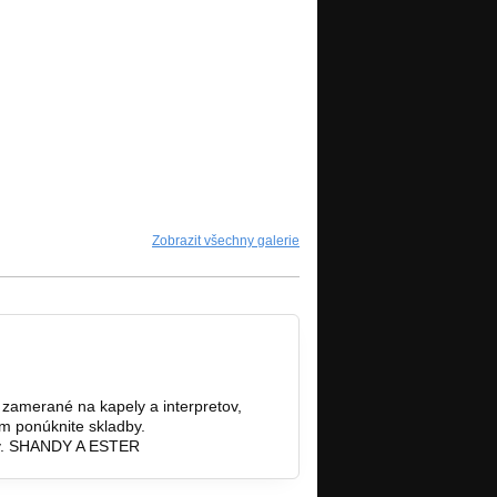
Zobrazit všechny galerie
zamerané na kapely a interpretov,
m ponúknite skladby.
ov. SHANDY A ESTER