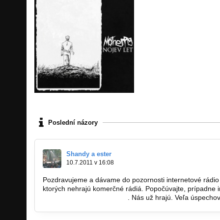
Poslední názory
Shandy a ester
10.7.2011 v 16:08
Pozdravujeme a dávame do pozornosti internetové rádio 
ktorých nehrajú komerčné rádiá. Popočúvajte, prípadne i
www.demomusicradio.com
. Nás už hrajú. Veľa úspech