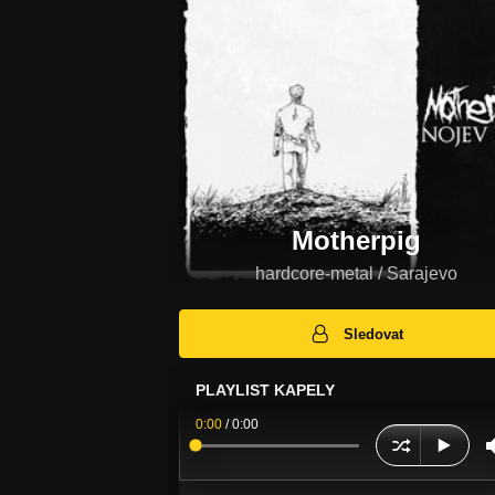
Motherpig
hardcore-metal / Sarajevo
Sledovat
PLAYLIST KAPELY
0:00
/
0:00