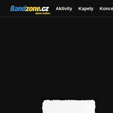
Bandzone.cz
Aktivity
Kapely
Konce
žijeme hudbou