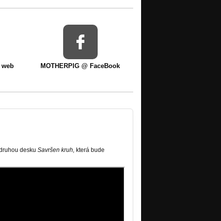
í web
MOTHERPIG @ FaceBook
 druhou desku
Savršen kruh,
která bude