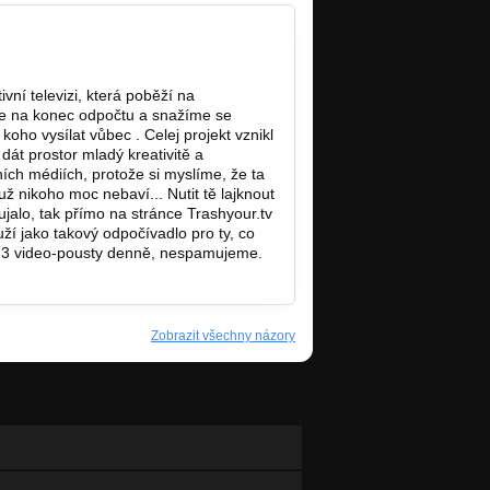
vní televizi, která poběží na
e na konec odpočtu a snažíme se
oho vysílat vůbec . Celej projekt vznikl
dát prostor mladý kreativitě a
ních médiích, protože si myslíme, že ta
už nikoho moc nebaví... Nutit tě lajknout
ujalo, tak přímo na stránce Trashyour.tv
ouží jako takový odpočívadlo pro ty, co
. 3 video-pousty denně, nespamujeme.
Zobrazit všechny názory