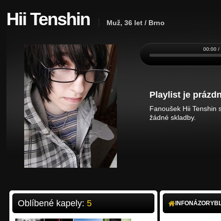
Hii Tenshin
Muž, 36 let / Brno
00:00 /
Playlist je prázdn
Fanoušek Hii Tenshin s
žádné skladby.
Oblíbené kapely:
5
INFO
NÁZORY
B