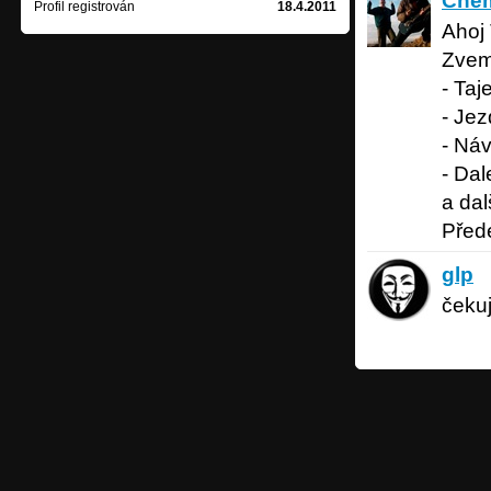
Chem
Profil registrován
18.4.2011
Ahoj 
Zveme
- Taj
- Je
- Ná
- Da
a dalš
Přede
glp
38 let
glp
čeku