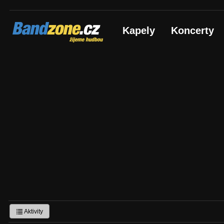
Bandzone.cz
Kapely
Koncerty
žijeme hudbou
Aktivity