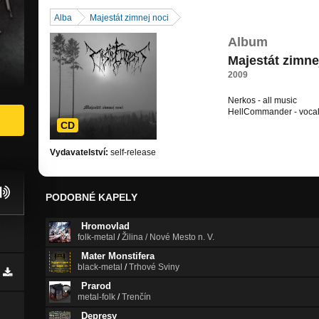
Alba
Majestát zimnej noci
Album
Majestát zimne
2009
Nerkos - all music
HellCommander - voca
CD
Vydavatelství:
self-release
PODOBNÉ KAPELY
Hromovlad
folk-metal
/
Žilina / Nové Mesto n. V.
Mater Monstifera
black-metal
/
Trhové Sviny
Prarod
metal-folk
/
Trenčín
Depresy