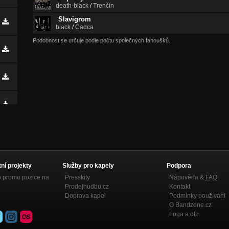
death-black
/
Trenčín
Slavigrom
black
/
Cadca
Podobnost se určuje podle počtu společných fanoušků.
tní projekty
Služby pro kapely
Podpora
p promo pozice na
Presskity
Nápověda &
FAQ
Prodejhudbu.cz
Kontakt
Doprava kapel
Podmínky používání
O Bandzone.cz
Loga a dtp.