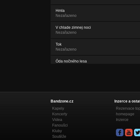
Hmla
Nezařazeno
V chlade zimnej noci
Nezařazeno
Tok
Nezařazeno
Óda nočného lesa
Nezařazeno
Bandzone.cz
Inzerce a osta
Kapely
Rezervace to
Koncerty
homepage
Videa
Inzerce
Fanoušci
Kluby
Soutěže