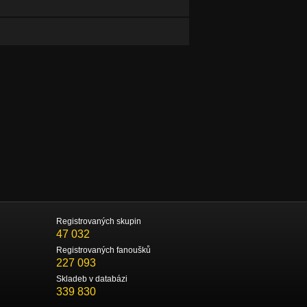
Registrovaných skupin
47 032
Registrovaných fanoušků
227 093
Skladeb v databázi
339 830