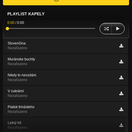
PLAYLIST KAPELY
0:00
/
0:00
Slovenčina
Nezařazeno
Muránske buchty
Nezařazeno
Nikdy to nevzdám
Nezařazeno
V cukrárni
Nezařazeno
Piatok trinásteho
Nezařazeno
Letný hit
Nezařazeno