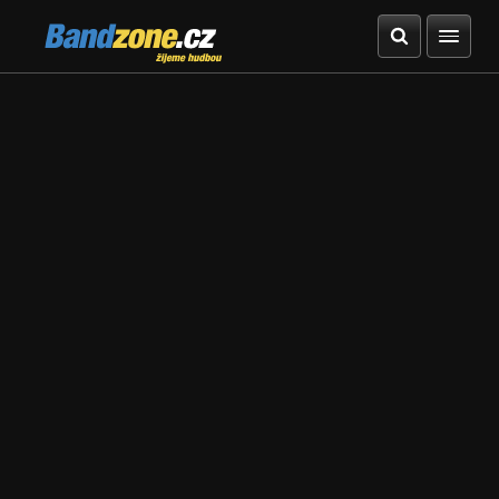
Bandzone.cz
žijeme hudbou