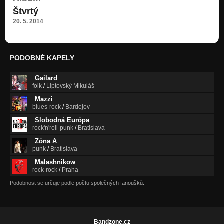
TO SI ZAPAMÄTÁM
Štvrtý
ZÁLEŽÍ NA NÁS
20. 5. 2014
SI MOJIM ANJELOM
ZÁLEŽÍ NA NÁS
VYPÍNÁM
PODOBNÉ KAPELY
ZÁLEŽÍ NA NÁS
Gailard
ZATÚLANÁ PLANÉTA
folk
/
Liptovský Mikuláš
ZÁLEŽÍ NA NÁS
Mazzi
blues-rock
/
Bardejov
SOCHA
ZÁLEŽÍ NA NÁS
Slobodná Európa
rock'n'roll-punk
/
Bratislava
LEO
Zóna A
ZÁLEŽÍ NA NÁS
punk
/
Bratislava
Malashnikow
Hrám si Rock
rock-rock
/
Praha
Som na ťahu
Podobnost se určuje podle počtu společných fanoušků.
BONUS: Kaktus
Štvrtý
Som na ťahu
Bandzone.cz