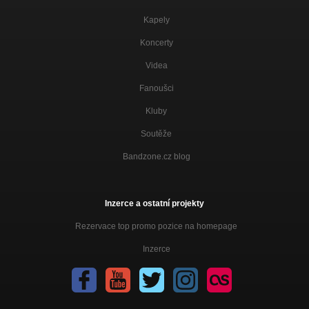
Som na ťahu
Kapely
Zasnežené ráno
Nezařazeno
Koncerty
Videa
Čierna gitara
Štvrtý
Fanoušci
Zlatá rybka
Kluby
Som na ťahu
Soutěže
Bandzone.cz blog
Inzerce a ostatní projekty
Rezervace top promo pozice na homepage
Inzerce