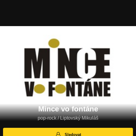
Mince vo fontáne
pop-rock / Liptovský Mikuláš
Sledovat