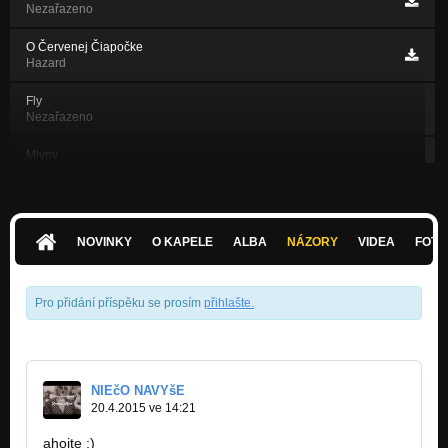
Nezařazeno
O Červenej Čiapočke
Hazard
Fly
Nezařazeno
Mlyny
Nezařazeno
Naplnený Tmou
Nezařazeno
NOVINKY
O KAPELE
ALBA
NÁZORY
VIDEA
FOTK
Moja mamasamafasa
Nezařazeno
Pro přidání příspěku se prosím
přihlašte
.
Ruka do ohna
Nezařazeno
No more, No fear
Nezařazeno
NIEčO NAVYšE
20.4.2015 ve 14:21
ahojte :)