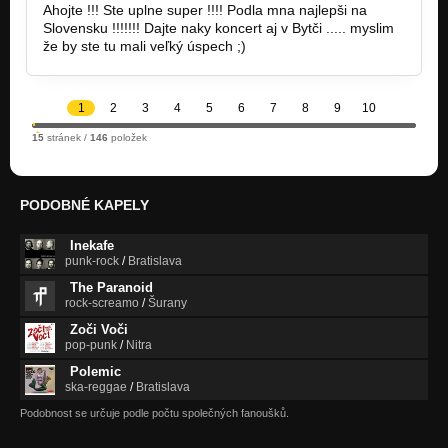
Ahojte !!! Ste uplne super !!!! Podla mna najlepši na
Slovensku !!!!!!! Dajte naky koncert aj v Bytči ..... myslim
že by ste tu mali veľký úspech ;)
1
2
3
4
5
6
7
8
9
10
15
stránek /
146
položek
PODOBNÉ KAPELY
Inekafe
punk-rock
/
Bratislava
The Paranoid
rock-screamo
/
Šurany
Zoči Voči
pop-punk
/
Nitra
Polemic
ska-reggae
/
Bratislava
Podobnost se určuje podle počtu společných fanoušků.