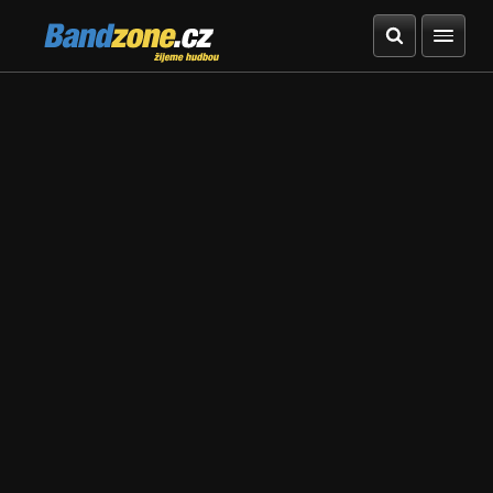
Bandzone.cz
žijeme hudbou