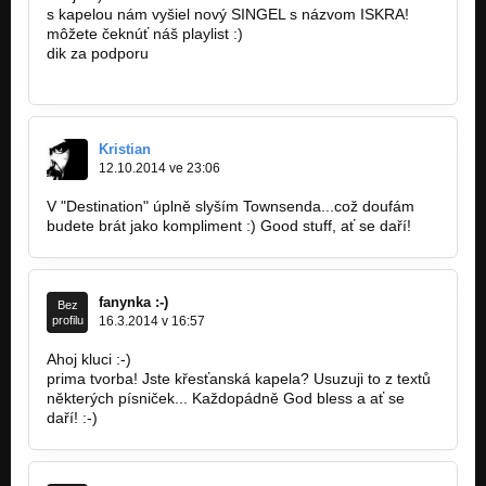
s kapelou nám vyšiel nový SINGEL s názvom ISKRA!
môžete čeknúť náš playlist :)
dik za podporu
http://bandzone.cz/nieconavyse
Kristian
12.10.2014 ve 23:06
V "Destination" úplně slyším Townsenda...což doufám
budete brát jako kompliment :) Good stuff, ať se daří!
fanynka :-)
Bez
profilu
16.3.2014 v 16:57
Ahoj kluci :-)
prima tvorba! Jste křesťanská kapela? Usuzuji to z textů
některých písniček... Každopádně God bless a ať se
daří! :-)