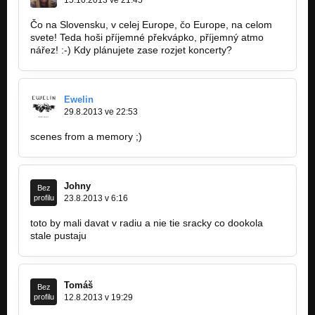
Čo na Slovensku, v celej Europe, čo Europe, na celom
svete! Teda hoši příjemné překvápko, příjemný atmo
nářez! :-) Kdy plánujete zase rozjet koncerty?
Ewelin
29.8.2013 ve 22:53
scenes from a memory ;)
Johny
Bez
profilu
23.8.2013 v 6:16
toto by mali davat v radiu a nie tie sracky co dookola
stale pustaju
Tomáš
Bez
profilu
12.8.2013 v 19:29