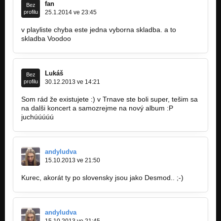
fan
Bez
profilu
25.1.2014 ve 23:45
v playliste chyba este jedna vyborna skladba. a to
skladba Voodoo
Lukáš
Bez
profilu
30.12.2013 ve 14:21
Som rád že existujete :) v Trnave ste boli super, tešim sa
na dalši koncert a samozrejme na nový album :P
juchúúúúú
andyludva
15.10.2013 ve 21:50
Kurec, akorát ty po slovensky jsou jako Desmod.. ;-)
andyludva
15.10.2013 ve 21:45