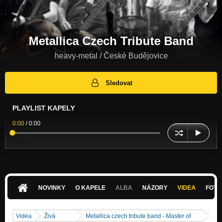
Metallica Czech Tribute Band
heavy-metal / České Budějovice
Sledovat
PLAYLIST KAPELY
0:00
/
0:00
NOVINKY
O KAPELE
ALBA
NÁZORY
VIDEA
FOTK
Videa
Živá
Metallica czech tribute band - Master of