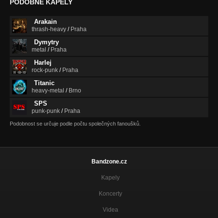
PODOBNÉ KAPELY
Arakain
thrash-heavy
/
Praha
Dymytry
metal
/
Praha
Harlej
rock-punk
/
Praha
Titanic
heavy-metal
/
Brno
SPS
punk-punk
/
Praha
Podobnost se určuje podle počtu společných fanoušků.
Bandzone.cz
Kapely
Koncerty
Videa