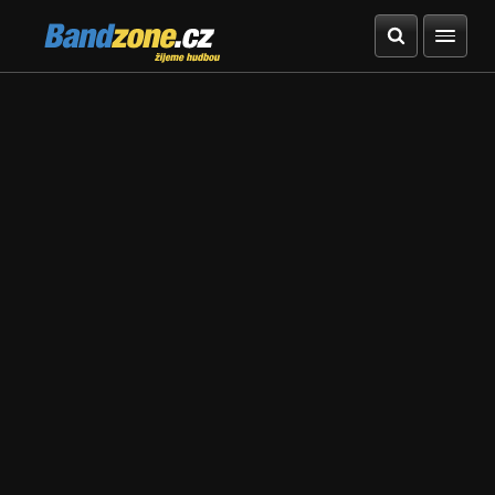
Bandzone.cz
žijeme hudbou