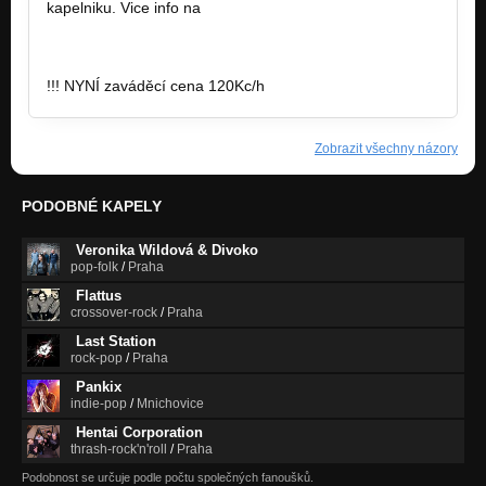
kapelniku. Vice info na
http://www.facebook.com/Wezelistudio
!!! NYNÍ zaváděcí cena 120Kc/h
Zobrazit všechny názory
PODOBNÉ KAPELY
Veronika Wildová & Divoko
pop-folk
/
Praha
Flattus
crossover-rock
/
Praha
Last Station
rock-pop
/
Praha
Pankix
indie-pop
/
Mnichovice
Hentai Corporation
thrash-rock'n'roll
/
Praha
Podobnost se určuje podle počtu společných fanoušků.