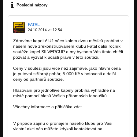
Poslední názory
FATAL
24.10.2014 ve 12:54
Zdravíme kapelu! Už něco kolem dvou měsíců probíhá v
našem nově zrekonstruovaném klubu Fatal další ročník
soutěže kapel SILVERCUP a my bychom Vás tímto chtěli
pozvat a vyzvat k účasti právě v této soutěži.
Ceny v soutěži jsou více než zajímavé, jako hlavní cena
je putovní stříbrný pohár, 5.000 Kč v hotovosti a další
ceny od partnerů soutěže.
Hlasování pro jednotlivé kapely probíhá výhradně na
místě pomocí hlasů Vašich přítomných fanoušků.
Všechny informace a přihláška zde:
http://fatalclub.cz/silvercup.htm
V případě zájmu o pronájem našeho klubu pro Vaši
vlastní akci nás můžete kdykoli kontaktovat na
produkce@fatalclub.cz.