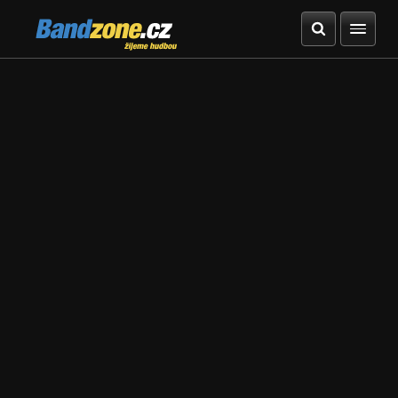
Bandzone.cz
žijeme hudbou