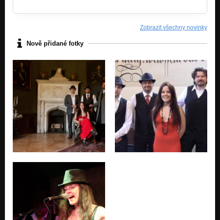
Nezařazeno
Královna
Zobrazit všechny novinky
Nezařazeno
Nově přidané fotky
Kolem Postele
Nezařazeno
See U Close
Nezařazeno
Spálím
Nezařazeno
Tell Me
Nezařazeno
Tears Being Away
Nezařazeno