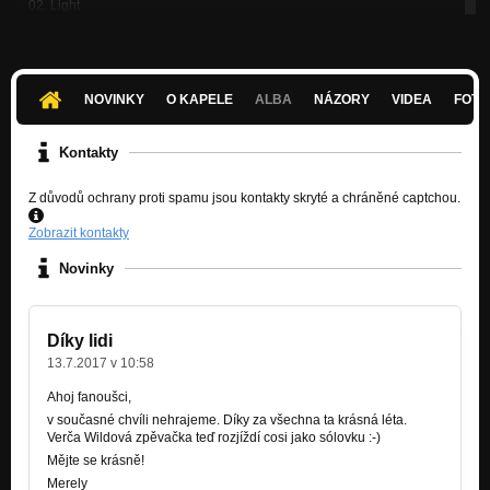
02. Light
Nezařazeno
05. Forgiven
Nezařazeno
NOVINKY
O KAPELE
ALBA
NÁZORY
VIDEA
FOTK
01. Secret
Nezařazeno
Kontakty
03. I don't mind
Z důvodů ochrany proti spamu jsou kontakty skryté a chráněné captchou.
Nezařazeno
Zobrazit kontakty
Understand It Well
Nezařazeno
Novinky
Silent Sky
Nezařazeno
Díky lidi
Broken
13.7.2017 v 10:58
Nezařazeno
Ahoj fanoušci,
Morning
v současné chvíli nehrajeme. Díky za všechna ta krásná léta.
Nezařazeno
Verča Wildová zpěvačka teď rozjíždí cosi jako sólovku :-)
Mějte se krásně!
Home
Merely