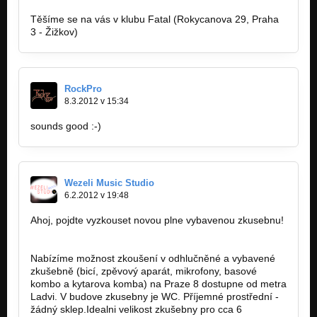
Těšíme se na vás v klubu Fatal (Rokycanova 29, Praha
3 - Žižkov)
RockPro
8.3.2012 v 15:34
sounds good :-)
Wezeli Music Studio
6.2.2012 v 19:48
Ahoj, pojdte vyzkouset novou plne vybavenou zkusebnu!
Nabízíme možnost zkoušení v odhlučněné a vybavené
zkušebně (bicí, zpěvový aparát, mikrofony, basové
kombo a kytarova komba) na Praze 8 dostupne od metra
Ladvi. V budove zkusebny je WC. Příjemné prostřední -
žádný sklep.Idealni velikost zkušebny pro cca 6