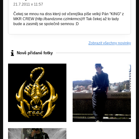
21.7.2011 v 11:57
Čekej se mnou na diss který od včerejška píše velký Pán "KING" z
MKR CREW (http://bandzone.cz/mkrmcs)!!! Tak čekej až to tady
bude a zasměj se společně semnou :D
Zobrazit všechny novinky
Nově přidané fotky