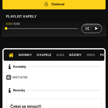
Sledovat
PLAYLIST KAPELY
0:00
/
0:00
NOVINKY
O KAPELE
ALBA
NÁZORY
VIDEA
FOTK
Kontakty
469716766
Novinky
Čekej se mnou!!!