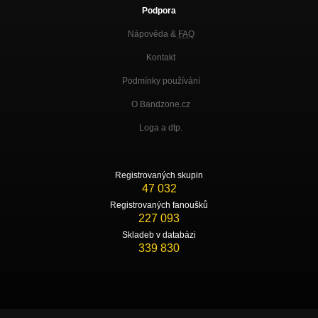
Podpora
Nápověda &
FAQ
Kontakt
Podmínky používání
O Bandzone.cz
Loga a dtp.
Registrovaných skupin
47 032
Registrovaných fanoušků
227 093
Skladeb v databázi
339 830