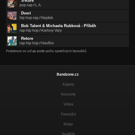
S-Kore
pop-rap
/
L.A.
Dvori
hip hop-rap
/
Nejdek
Bob Talent & Michaela Rubková - Příběh
rap-hip hop
/
Karlovy Vary
Retore
rap-hip hop
/
Havířov
Podobnost se určuje podle počtu společných fanoušků.
Bandzone.cz
Kapely
Koncerty
Videa
Fanoušci
Kluby
Soutěže