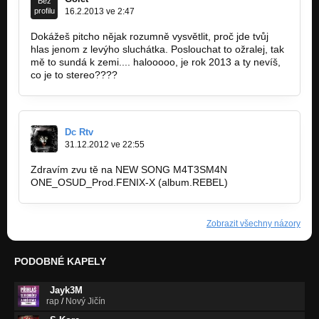
Bez
profilu
16.2.2013 ve 2:47
Dokážeš pitcho nějak rozumně vysvětlit, proč jde tvůj
hlas jenom z levýho sluchátka. Poslouchat to ožralej, tak
mě to sundá k zemi.... halooooo, je rok 2013 a ty nevíš,
co je to stereo????
Dc Rtv
31.12.2012 ve 22:55
Zdravím zvu tě na NEW SONG M4T3SM4N
ONE_OSUD_Prod.FENIX-X (album.REBEL)
Zobrazit všechny názory
PODOBNÉ KAPELY
Jayk3M
rap
/
Nový Jičín