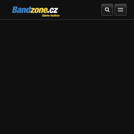
Bandzone.cz
žijeme hudbou