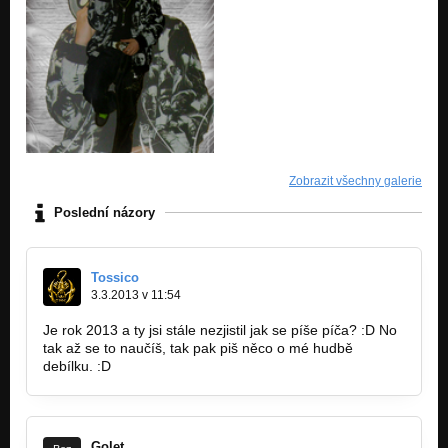
Zobrazit všechny galerie
Poslední názory
Tossico
3.3.2013 v 11:54
Je rok 2013 a ty jsi stále nezjistil jak se píše píča? :D No
tak až se to naučíš, tak pak piš něco o mé hudbě
debílku. :D
Golet