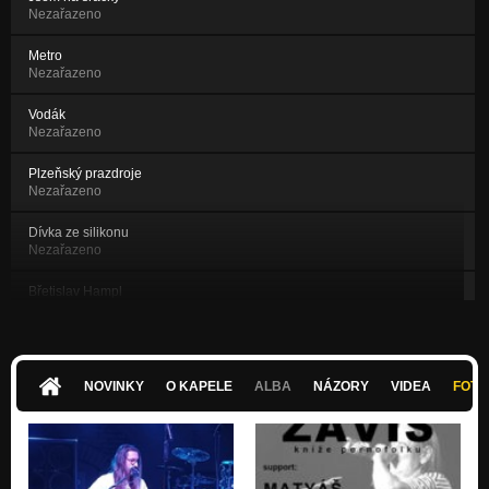
Nezařazeno
Metro
Nezařazeno
Vodák
Nezařazeno
Plzeňský prazdroje
Nezařazeno
Dívka ze silikonu
Nezařazeno
Břetislav Hampl
Nezařazeno
Dojemná
Nezařazeno
NOVINKY
O KAPELE
ALBA
NÁZORY
VIDEA
FOTK
Bílé ráno
Nezařazeno
Nevnímám
Nezařazeno