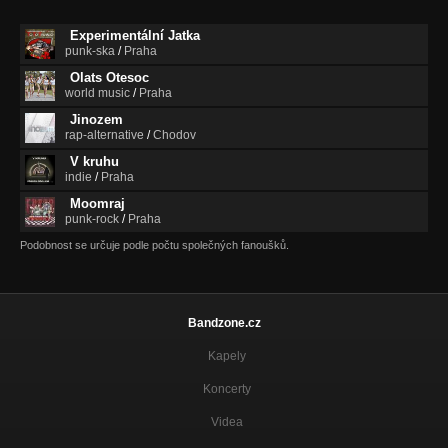
Experimentální Jatka
punk-ska
/
Praha
Olats Otesoc
world music
/
Praha
Jinozem
rap-alternative
/
Chodov
V kruhu
indie
/
Praha
Moomraj
punk-rock
/
Praha
Podobnost se určuje podle počtu společných fanoušků.
Bandzone.cz
Kapely
Koncerty
Videa