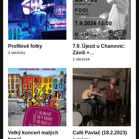
Úklid
Nezařazeno
Za tratí
Nezařazeno
Obchoďáky
Profilové fotky
7.9. Újezd u Chanovic:
Nezařazeno
Záviš +…
2 obrázky
1 obrázek
Dva panici
Nezařazeno
Erektilní dysfunkce
Nezařazeno
Strejda Franta
Nezařazeno
Svarta song 2
Nezařazeno
Střeva
Velký koncert malých
Café Pavlač (18.2.2023)
Nezařazeno