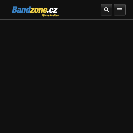
Bandzone.cz
žijeme hudbou