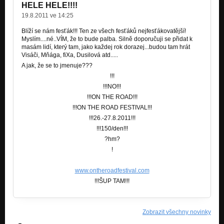
HELE HELE!!!!
19.8.2011 ve 14:25
Blíží se nám fesťák!!! Ten ze všech fesťáků nejfesťákovatější!
Myslím....né..VÍM, že to bude palba. Silně doporučuji se přidat k
masám lidí, který tam, jako každej rok dorazej...budou tam hrát
Visáči, Mňága, fiXa, Dusilová atd.....
A jak, že se to jmenuje???
!!!
!!!NO!!!
!!!ON THE ROAD!!!
!!!ON THE ROAD FESTIVAL!!!
!!!26.-27.8.2011!!!
!!!150/den!!!
?hm?
!
www.ontheroadfestival.com
!!!ŠUP TAM!!!
Zobrazit všechny novinky