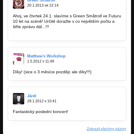
Green Småtroll
20.1.2013 ve 22:14
Ahoj, ve čtvrtek 24.1. slavíme s Green Småtroll ve Futuru
10 let na scéně! Určitě doražte v co největším počtu a
šiřte zprávu dál...!!!
http://www.youtube.com/watch?v=G9hgO…
Matthew's Workshop
1.5.2012 v 11:49
Díky! (sice o 3 měsíce pozdějc ale díky!!!)
Járdi
29.1.2012 v 10:41
Fantastický poslední koncert!
Zobrazit všechny názory