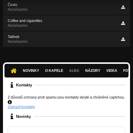
Česlo
Nezařazeno
Coffee and cigarettes
Nezařazeno
Tatínek
Nezařazeno
NOVINKY
O KAPELE
ALBA
NÁZORY
VIDEA
FOTK
Kontakty
Z důvodů ochrany proti spamu jsou kontakty skryté a chráněné captchou.
Zobrazit kontakty
Novinky