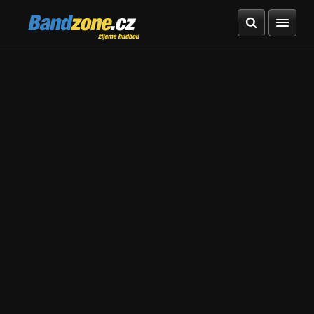
Bandzone.cz
žijeme hudbou