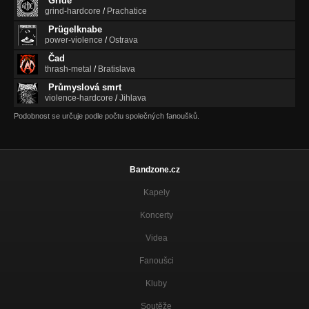
Gride
grind-hardcore
/
Prachatice
Prügelknabe
power-violence
/
Ostrava
Čad
thrash-metal
/
Bratislava
Průmyslová smrt
violence-hardcore
/
Jihlava
Podobnost se určuje podle počtu společných fanoušků.
Bandzone.cz
Kapely
Koncerty
Videa
Fanoušci
Kluby
Soutěže