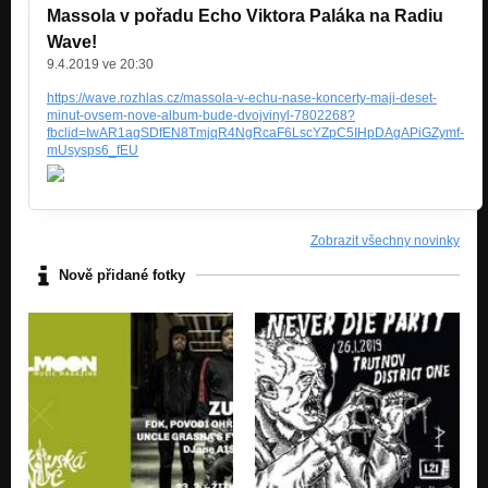
Massola v pořadu Echo Viktora Paláka na Radiu
04 - 02:16
Wave!
Neanderthal Jazz
9.4.2019 ve 20:30
05 - 03:21
https://wave.rozhlas.cz/massola-v-echu-nase-koncerty-maji-deset-
Neanderthal Jazz
minut-ovsem-nove-album-bude-dvojvinyl-7802268?
fbclid=IwAR1agSDfEN8TmjqR4NgRcaF6LscYZpC5IHpDAgAPiGZymf-
mUsysps6_fEU
06 - 01:17
Neanderthal Jazz
07 - 00:43
Neanderthal Jazz
Zobrazit všechny novinky
08 - 02:13
Nově přidané fotky
Neanderthal Jazz
09 - 01:42
Neanderthal Jazz
10 - 03:55
Neanderthal Jazz
11 - 05:34
Neanderthal Jazz