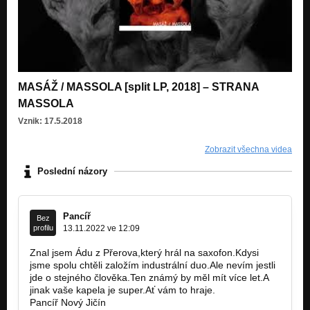
MASÁŽ / MASSOLA [split LP, 2018] – STRANA
MASSOLA
Vznik: 17.5.2018
Zobrazit všechna videa
Poslední názory
Pancíř
Bez
profilu
13.11.2022 ve 12:09
Znal jsem Ádu z Přerova,který hrál na saxofon.Kdysi
jsme spolu chtěli založím industrální duo.Ale nevím jestli
jde o stejného člověka.Ten známý by měl mít více let.A
jinak vaše kapela je super.Ať vám to hraje.
Pancíř Nový Jičín