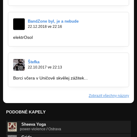
BandZone byl, je a nebude
22.12.2018 ve 22:16
elektrOsol
https://www.youtube.com/watch?v=PLi9-p…
Štefka
22.10.2017 ve 22:13
Borci včera v Uničově skvělej zážitek...
Zobrazit všechny názory
PODOBNÉ KAPELY
Sheeva Yoga
power-violence
/
Ostrava