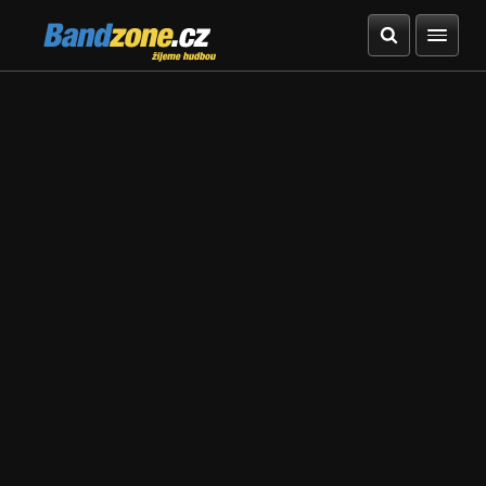
Bandzone.cz
žijeme hudbou