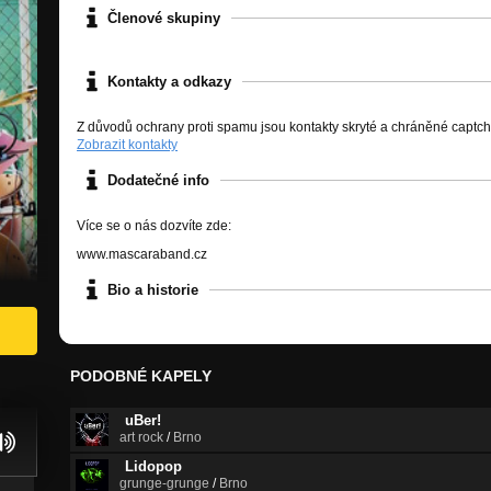
Členové skupiny
Kontakty a odkazy
Z důvodů ochrany proti spamu jsou kontakty skryté a chráněné captc
Zobrazit kontakty
Dodatečné info
Více se o nás dozvíte zde:
www.mascaraband.cz
Bio a historie
PODOBNÉ KAPELY
uBer!
art rock
/
Brno
Lidopop
grunge-grunge
/
Brno