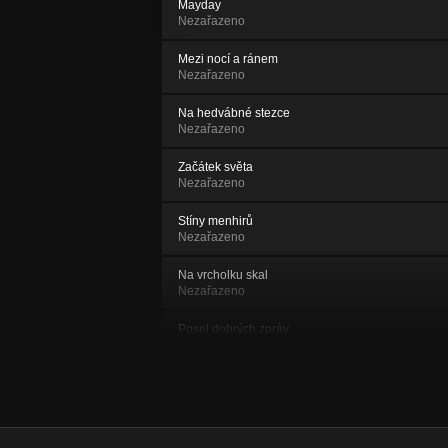
Mayday
Nezařazeno
Mezi nocí a ránem
Nezařazeno
Na hedvábné stezce
Nezařazeno
Začátek světa
Nezařazeno
Stíny menhirů
Nezařazeno
Na vrcholku skal
Nezařazeno
Posel dobrých zpráv
Nezařazeno
Ptáci a ryby
Nezařazeno
Pochybnosti