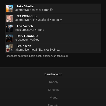
Take Shelter
alternative-post rock
/
Trenčín
NO WORRIES
alternative-rock
/
Valašské Klobouky
The.Switch
rock-crossover
/
Praha
Dark Gamballe
crossover
/
Vyškov
Brainscan
alternative-metal
/
Banská Bystrica
Podobnost se určuje podle počtu společných fanoušků.
Bandzone.cz
Kapely
Koncerty
Videa
Fanoušci