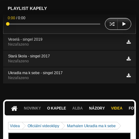
PLAYLIST KAPELY
0:00
/
0:00
Veselá - singel 2019
Nezařazeno
Stará škola - singel 2017
Nezařazeno
Ukradla ma k sebe - singel 2017
Nezařazeno
NOVINKY
O KAPELE
ALBA
NÁZORY
VIDEA
FOTK
Videa
Oficiální videoklipy
Marhalen Ukradla ma k sebe