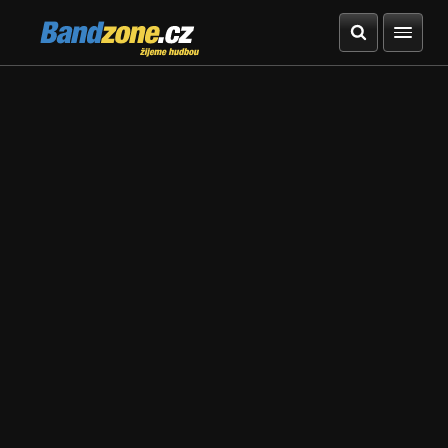
Bandzone.cz
žijeme hudbou