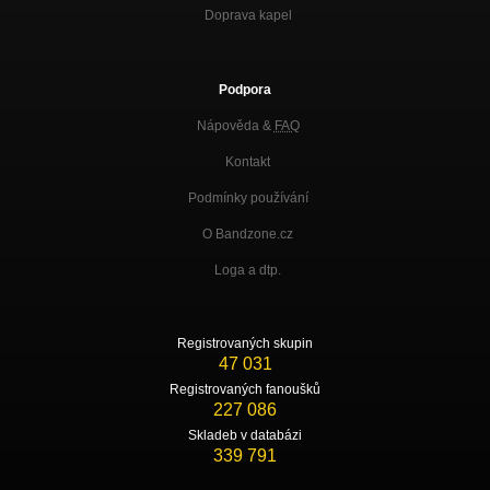
Doprava kapel
Podpora
Nápověda &
FAQ
Kontakt
Podmínky používání
O Bandzone.cz
Loga a dtp.
Registrovaných skupin
47 031
Registrovaných fanoušků
227 086
Skladeb v databázi
339 791