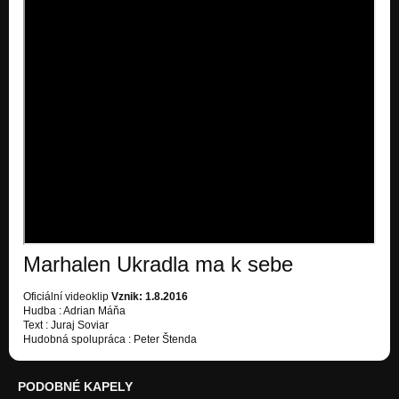
Marhalen Ukradla ma k sebe
Oficiální videoklip
Vznik: 1.8.2016
Hudba : Adrian Máňa
Text : Juraj Soviar
Hudobná spolupráca : Peter Štenda
PODOBNÉ KAPELY